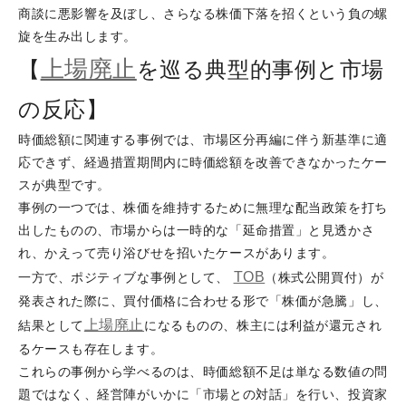
商談に悪影響を及ぼし、さらなる株価下落を招くという負の螺
旋を生み出します。
上場廃止
【
を巡る典型的事例と市場
の反応】
時価総額に関連する事例では、市場区分再編に伴う新基準に適
応できず、経過措置期間内に時価総額を改善できなかったケー
スが典型です。
事例の一つでは、株価を維持するために無理な配当政策を打ち
出したものの、市場からは一時的な「延命措置」と見透かさ
れ、かえって売り浴びせを招いたケースがあります。
TOB
一方で、ポジティブな事例として、
（株式公開買付）が
発表された際に、買付価格に合わせる形で「株価が急騰」し、
上場廃止
結果として
になるものの、株主には利益が還元され
るケースも存在します。
これらの事例から学べるのは、時価総額不足は単なる数値の問
題ではなく、経営陣がいかに「市場との対話」を行い、投資家