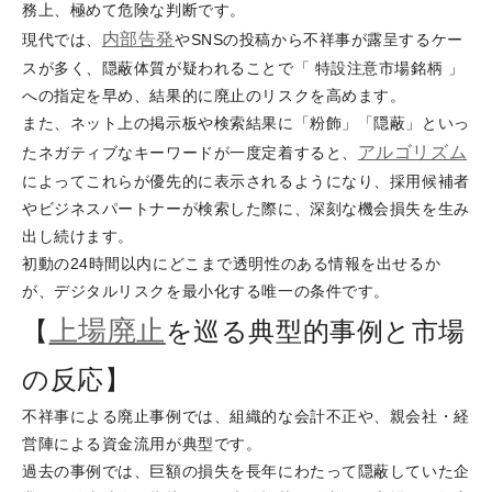
務上、極めて危険な判断です。
内部告発
現代では、
やSNSの投稿から不祥事が露呈するケー
スが多く、隠蔽体質が疑われることで「 特設注意市場銘柄 」
への指定を早め、結果的に廃止のリスクを高めます。
また、ネット上の掲示板や検索結果に「粉飾」「隠蔽」といっ
アルゴリズム
たネガティブなキーワードが一度定着すると、
によってこれらが優先的に表示されるようになり、採用候補者
やビジネスパートナーが検索した際に、深刻な機会損失を生み
出し続けます。
初動の24時間以内にどこまで透明性のある情報を出せるか
が、デジタルリスクを最小化する唯一の条件です。
上場廃止
【
を巡る典型的事例と市場
の反応】
不祥事による廃止事例では、組織的な会計不正や、親会社・経
営陣による資金流用が典型です。
過去の事例では、巨額の損失を長年にわたって隠蔽していた企