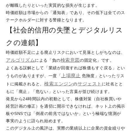
が離職したりといった実質的な損失が生じます。
時価総額は市場からの「通知表」であり、その低下は全てのス
テークホルダーに対する警鐘となります。
【社会的信用の失墜とデジタルリス
クの連鎖】
時価総額不足による廃止リスクにおいて見落としがちなのは、
アルゴリズム
検索意図
による「負の
の固定化」です。
よくある誤解として「業績が回復すれば株価もすぐ戻る」とい
上場廃止
うものがありますが、一度「
危険度」といったリス
検索エンジン
サジェスト
トに掲載されると、
の
に社名とと
もに「廃止」「危ない」といった言葉が並び続けます。
発見から24時間以内の初動として、株価対策（自社株買いや
経営計画の修正）を適切に開示できなければ、ネット上の掲示
板やSNSでは「倒産の前兆ではないか」という極端な憶測が
事実のように語られ始めます。
このデジタル上の風評は、実際の業績以上に企業の資金繰りや