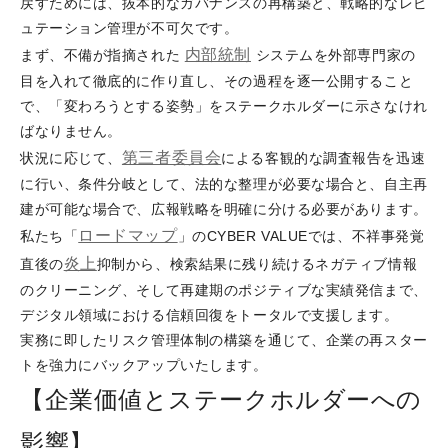
戻すためには、抜本的なガバナンスの再構築と、戦略的なレピ
ュテーション管理が不可欠です。
内部統制
まず、不備が指摘された
システムを外部専門家の
目を入れて徹底的に作り直し、その過程を逐一公開すること
で、「変わろうとする姿勢」をステークホルダーに示さなけれ
ばなりません。
第三者委員会
状況に応じて、
による客観的な調査報告を迅速
に行い、条件分岐として、法的な整理が必要な場合と、自主再
建が可能な場合で、広報戦略を明確に分ける必要があります。
ロードマップ
私たち「
」のCYBER VALUEでは、不祥事発覚
炎上
直後の
抑制から、検索結果に残り続けるネガティブ情報
のクリーニング、そして再建期のポジティブな実績発信まで、
デジタル領域における信頼回復をトータルで支援します。
実務に即したリスク管理体制の構築を通じて、企業の再スター
トを強力にバックアップいたします。
【企業価値とステークホルダーへの
影響】