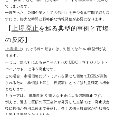
てしまいます。
一度失った「公開企業としての信用」をデジタル空間で取り戻
すには、膨大な時間と戦略的な情報発信が必要になります。
上場廃止
【
を巡る典型的事例と市場
の反応】
上場廃止
における株の動きには、対照的な2つの典型例があ
ります。
MBO
一つは、親会社による完全子会社化や
（マネジメント・
バイアウト）に伴う廃止です。
TOB
この場合、市場価格にプレミアムを乗せた価格で
が実施
されるため、株価は上昇し、投資家にとっては利益確定の機会
となります。
もう一方は、 債務超過 や重大な不正による強制廃止です。
例えば、過去に巨額の不正会計が発覚した企業では、廃止決定
後に株価が数円単位まで暴落し、多くの個人投資家が売却機会
を逸する事態となりました。