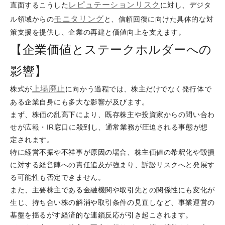
レピュテーションリスク
直面するこうした
に対し、デジタ
モニタリング
ル領域からの
と、信頼回復に向けた具体的な対
策支援を提供し、企業の再建と価値向上を支えます。
【企業価値とステークホルダーへの
影響】
上場廃止
株式が
に向かう過程では、株主だけでなく発行体で
ある企業自身にも多大な影響が及びます。
まず、株価の乱高下により、既存株主や投資家からの問い合わ
せが広報・IR窓口に殺到し、通常業務が圧迫される事態が想
定されます。
特に経営不振や不祥事が原因の場合、株主価値の希釈化や毀損
に対する経営陣への責任追及が強まり、訴訟リスクへと発展す
る可能性も否定できません。
また、主要株主である金融機関や取引先との関係性にも変化が
生じ、持ち合い株の解消や取引条件の見直しなど、事業運営の
基盤を揺るがす経済的な連鎖反応が引き起こされます。