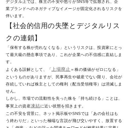
デジタル上では、株主の不安や怒りがSNS等で拡散され、企
業ブランドへのネガティブなイメージが固定化されるリスクを
伴います。
【社会的信用の失墜とデジタルリス
クの連鎖】
「保有する株が売れなくなる」というリスクは、投資家にとっ
て最大級の懸念事項であり、これが企業への不信感に直結しま
す。
上場廃止
よくある誤解として、「
＝株の価値がゼロになる」
というものがありますが、民事再生や破産でない限り、会社が
存続していれば株主としての権利（配当受領権等）は消滅しま
せん。
しかし、市場での流動性を失った株を「持ち続ける」ことは、
凍結
事実上の資産
に近い状態を招きます。
この不安を背景に、ネット掲示板やSNSでは「あの会社はも
う終わりだ」といった極端な言説が飛び交いやすく、放置する
と「 倒産 」などの誤った関連キーワードが検索結果に定着し