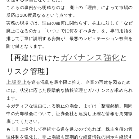
これらの事例から明確なのは、廃止の「理由」によって市場の
反応は180度異なるという点です。
実務の現場では、理由の如何に関わらず、株主に対して「なぜ
廃止になるのか」「いつまでに何をすべきか」を、専門用語を
排して丁寧に説明する姿勢が、最悪のレピュテーション被害を
防ぐ鍵となります。
ガバナンス強化
【再建に向けた
と
リスク管理】
上場廃止
を巡る混乱を最小限に抑え、企業の再建を図るため
には、状況に応じた段階的な情報管理とガバナンスが求められ
ます。
ネガティブな理由による廃止の場合、まずは「整理銘柄」期間
中の売却機会について、証券会社と連携し正確な情報を周知徹
底してください。
もし非上場化して存続する道を選ぶのであれば、株主名簿の管
理体制を強化し、非上場後も定期的な経営情報の開示を継続す