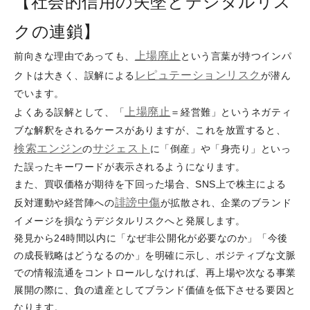
【社会的信用の失墜とデジタルリス
クの連鎖】
上場廃止
前向きな理由であっても、
という言葉が持つインパ
レピュテーションリスク
クトは大きく、誤解による
が潜ん
でいます。
上場廃止
よくある誤解として、「
＝経営難」というネガティ
ブな解釈をされるケースがありますが、これを放置すると、
検索エンジン
サジェスト
の
に「倒産」や「身売り」といっ
た誤ったキーワードが表示されるようになります。
また、買収価格が期待を下回った場合、SNS上で株主による
誹謗
中傷
反対運動や経営陣への
が拡散され、企業のブランド
イメージを損なうデジタルリスクへと発展します。
発見から24時間以内に「なぜ非公開化が必要なのか」「今後
の成長戦略はどうなるのか」を明確に示し、ポジティブな文脈
での情報流通をコントロールしなければ、再上場や次なる事業
展開の際に、負の遺産としてブランド価値を低下させる要因と
なります。