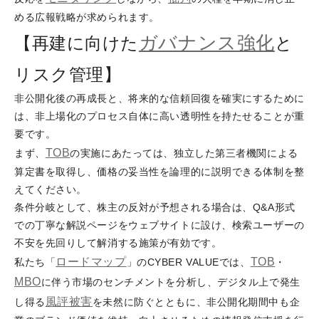
める広報戦略が求められます。
ガバナンス強化
【再建に向けた
と
リスク管理】
非公開化後の再成長と、将来的な信頼回復を確実にするために
は、非上場化のプロセス自体に高い透明性を持たせることが重
要です。
TOB
まず、
の実施にあたっては、独立した第三者機関による
算定書を取得し、価格の妥当性を論理的に説明できる体制を整
えてください。
条件分岐として、株主の反対が予想される場合は、Q&A形式
での丁寧な解説ページをウェブサイトに設け、検索ユーザーの
不安を先回りして解消する施策が有効です。
ロードマップ
TOB
私たち「
」のCYBER VALUEでは、
・
MBO
に伴う市場のセンチメントを分析し、デジタル上で発生
風評被害
し得る
を未然に防ぐとともに、非公開化期間中も企