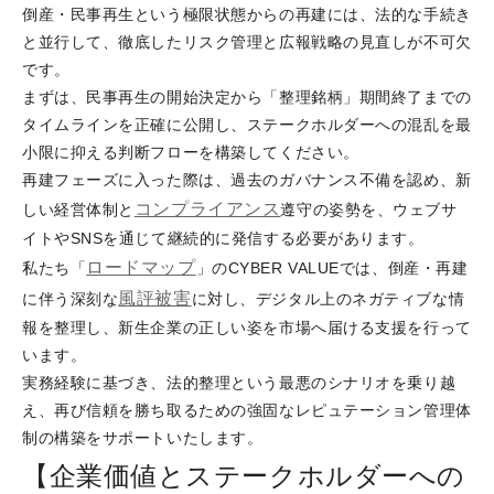
倒産・民事再生という極限状態からの再建には、法的な手続き
と並行して、徹底したリスク管理と広報戦略の見直しが不可欠
です。
まずは、民事再生の開始決定から「整理銘柄」期間終了までの
タイムラインを正確に公開し、ステークホルダーへの混乱を最
小限に抑える判断フローを構築してください。
再建フェーズに入った際は、過去のガバナンス不備を認め、新
コンプライアンス
しい経営体制と
遵守の姿勢を、ウェブサ
イトやSNSを通じて継続的に発信する必要があります。
ロードマップ
私たち「
」のCYBER VALUEでは、倒産・再建
風評被害
に伴う深刻な
に対し、デジタル上のネガティブな情
報を整理し、新生企業の正しい姿を市場へ届ける支援を行って
います。
実務経験に基づき、法的整理という最悪のシナリオを乗り越
え、再び信頼を勝ち取るための強固なレピュテーション管理体
制の構築をサポートいたします。
【企業価値とステークホルダーへの