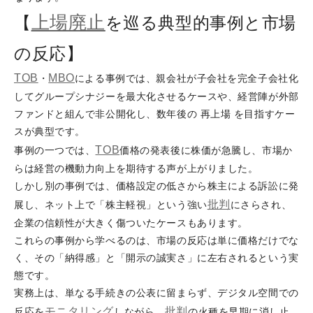
上場廃止
【
を巡る典型的事例と市場
の反応】
TOB
MBO
・
による事例では、親会社が子会社を完全子会社化
してグループシナジーを最大化させるケースや、経営陣が外部
ファンドと組んで非公開化し、数年後の 再上場 を目指すケー
スが典型です。
TOB
事例の一つでは、
価格の発表後に株価が急騰し、市場か
らは経営の機動力向上を期待する声が上がりました。
しかし別の事例では、価格設定の低さから株主による訴訟に発
批判
展し、ネット上で「株主軽視」という強い
にさらされ、
企業の信頼性が大きく傷ついたケースもあります。
これらの事例から学べるのは、市場の反応は単に価格だけでな
く、その「納得感」と「開示の誠実さ」に左右されるという実
態です。
実務上は、単なる手続きの公表に留まらず、デジタル空間での
モニタリング
批判
反応を
しながら、
の火種を早期に消し止