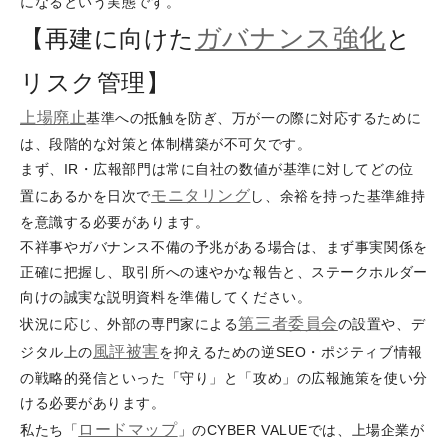
になるという実態です。
ガバナンス強化
【再建に向けた
と
リスク管理】
上場廃止
基準への抵触を防ぎ、万が一の際に対応するために
は、段階的な対策と体制構築が不可欠です。
まず、IR・広報部門は常に自社の数値が基準に対してどの位
モニタリング
置にあるかを日次で
し、余裕を持った基準維持
を意識する必要があります。
不祥事やガバナンス不備の予兆がある場合は、まず事実関係を
正確に把握し、取引所への速やかな報告と、ステークホルダー
向けの誠実な説明資料を準備してください。
第三者委員会
状況に応じ、外部の専門家による
の設置や、デ
風評被害
ジタル上の
を抑えるための逆SEO・ポジティブ情報
の戦略的発信といった「守り」と「攻め」の広報施策を使い分
ける必要があります。
ロードマップ
私たち「
」のCYBER VALUEでは、上場企業が