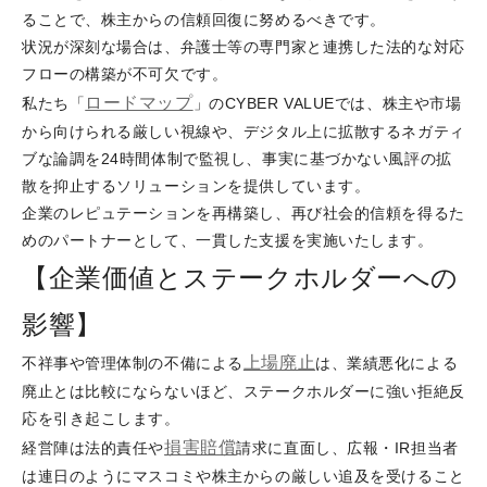
ることで、株主からの信頼回復に努めるべきです。
状況が深刻な場合は、弁護士等の専門家と連携した法的な対応
フローの構築が不可欠です。
ロードマップ
私たち「
」のCYBER VALUEでは、株主や市場
から向けられる厳しい視線や、デジタル上に拡散するネガティ
ブな論調を24時間体制で監視し、事実に基づかない風評の拡
散を抑止するソリューションを提供しています。
企業のレピュテーションを再構築し、再び社会的信頼を得るた
めのパートナーとして、一貫した支援を実施いたします。
【企業価値とステークホルダーへの
影響】
上場廃止
不祥事や管理体制の不備による
は、業績悪化による
廃止とは比較にならないほど、ステークホルダーに強い拒絶反
応を引き起こします。
損害
賠償
経営陣は法的責任や
請求に直面し、広報・IR担当者
は連日のようにマスコミや株主からの厳しい追及を受けること