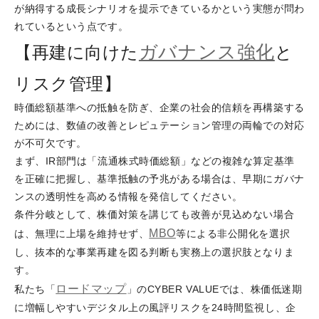
が納得する成長シナリオを提示できているかという実態が問わ
れているという点です。
ガバナンス強化
【再建に向けた
と
リスク管理】
時価総額基準への抵触を防ぎ、企業の社会的信頼を再構築する
ためには、数値の改善とレピュテーション管理の両輪での対応
が不可欠です。
まず、IR部門は「流通株式時価総額」などの複雑な算定基準
を正確に把握し、基準抵触の予兆がある場合は、早期にガバナ
ンスの透明性を高める情報を発信してください。
条件分岐として、株価対策を講じても改善が見込めない場合
MBO
は、無理に上場を維持せず、
等による非公開化を選択
し、抜本的な事業再建を図る判断も実務上の選択肢となりま
す。
ロードマップ
私たち「
」のCYBER VALUEでは、株価低迷期
に増幅しやすいデジタル上の風評リスクを24時間監視し、企