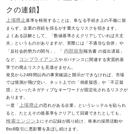
クの連鎖】
上場廃止
基準を軽視することは、単なる手続き上の不備に留
まらず、企業の存続を揺るがす重大なリスクを招きます。
よくある誤解として、「数値基準さえクリアしていれば大丈
夫」というものがありますが、実際には「不適当な合併」や
内部統制
「反社会的勢力の関与」、「
報告書 の提出遅延」
コンプライアンス
など、
やガバナンスに関連する実質的基
準での廃止リスクも見逃せません。
発見から24時間以内の事実確認と開示ができなければ、市場
では憶測が飛び交い、ネット上での「倒産疑惑」や「不正疑
惑」といったネガティブなキーワードが固定化されるリスクが
あります。
上場廃止
一度「
の恐れがある企業」というレッテルを貼られ
ると、たとえその後基準をクリアして回避できたとしても、
検索エンジン
上にその記録が残り続け、将来の採用活動や
BtoB取引に悪影響を及ぼし続けます。