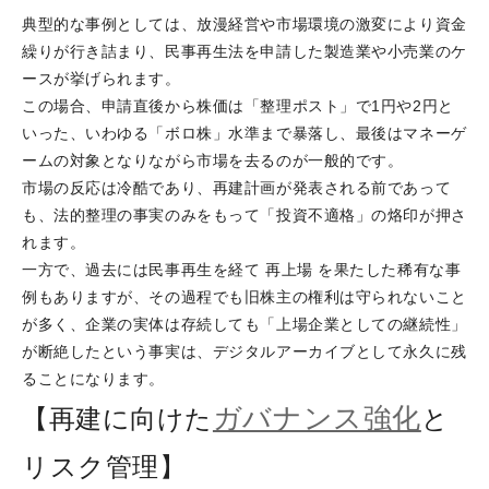
典型的な事例としては、放漫経営や市場環境の激変により資金
繰りが行き詰まり、民事再生法を申請した製造業や小売業のケ
ースが挙げられます。
この場合、申請直後から株価は「整理ポスト」で1円や2円と
いった、いわゆる「ボロ株」水準まで暴落し、最後はマネーゲ
ームの対象となりながら市場を去るのが一般的です。
市場の反応は冷酷であり、再建計画が発表される前であって
も、法的整理の事実のみをもって「投資不適格」の烙印が押さ
れます。
一方で、過去には民事再生を経て 再上場 を果たした稀有な事
例もありますが、その過程でも旧株主の権利は守られないこと
が多く、企業の実体は存続しても「上場企業としての継続性」
が断絶したという事実は、デジタルアーカイブとして永久に残
ることになります。
ガバナンス強化
【再建に向けた
と
リスク管理】