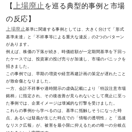
上場廃止
【
を巡る典型的事例と市場
の反応】
上場廃止
基準に関連する事例としては、大きく分けて「形式
基準未達」と「不祥事等による重大な違反」の2つのパターン
があります。
例えば、株価の下落が続き、時価総額が一定期間基準を下回っ
たケースでは、投資家の投げ売りが加速し、市場のパニックを
招きました。
この事例では、早期の増資や経営再建計画の策定が遅れたこと
が致命傷となりました。
一方、会計不祥事や適時開示の虚偽記載により「特設注意市場
銘柄」に指定され、その後改善が見られないとして廃止に至っ
た事例では、企業イメージは壊滅的な打撃を受けました。
これらの事例から学べるのは、基準に抵触しそうになった時
点、あるいは疑義が生じた時点での「情報の透明性」と「迅速
なリスク広報」が、被害を最小限に抑えるための唯一の分岐点