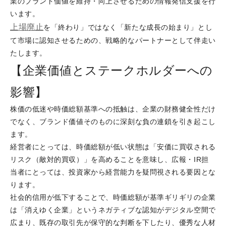
業のブランド価値を維持・向上させるための情報発信支援を行
います。
上場廃止
を「終わり」ではなく「新たな成長の始まり」とし
て市場に認知させるための、戦略的なパートナーとして伴走い
たします。
【企業価値とステークホルダーへの
影響】
株価の低迷や時価総額基準への抵触は、企業の財務健全性だけ
でなく、ブランド価値そのものに深刻な負の連鎖を引き起こし
ます。
経営者にとっては、時価総額が低い状態は「安価に買収される
リスク（敵対的買収）」を高めることを意味し、広報・IR担
当者にとっては、投資家から経営能力を疑問視される要因とな
ります。
社会的信用が低下することで、時価総額が基準ギリギリの企業
は「消えゆく企業」というネガティブな認知がデジタル空間で
広まり、既存の取引先が保守的な判断を下したり、優秀な人材