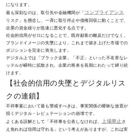
になります。
コンプライアンス
最も深刻なのは、取引先や金融機関が「
リスク」を懸念し、一斉に取引停止や債権回収に動くことで、
企業の資金繰りが急速に悪化する点です。
社会的信用がゼロになることで、既存顧客の離反だけでなく、
ブランドイメージの失墜により、これまで築き上げた市場での
ポジションを完全に喪失します。
デジタル上では「ブラック企業」「不正」といった不名誉なレ
ッテルが瞬時に拡散され、企業の将来を長期にわたって縛り続
けます。
【社会的信用の失墜とデジタルリス
クの連鎖】
不祥事案において最も警戒すべきは、事実関係の曖昧な放置が
招くデジタル・レピュテーションの崩壊です。
上場廃止
よくある誤解として「不祥事を公表しなければ、
さ
え免れれば信用は守れる」という考えがありますが、これは実