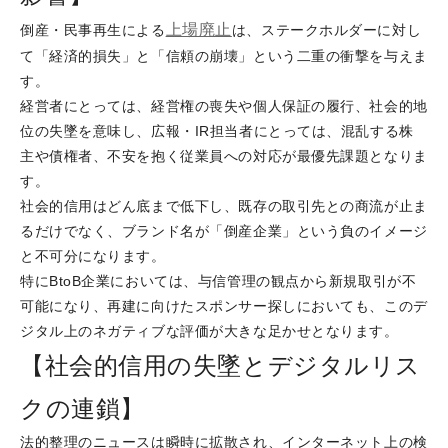
上場廃止
倒産・民事再生による
は、ステークホルダーに対し
て「経済的損失」と「信頼の崩壊」という二重の衝撃を与えま
す。
経営者にとっては、経営権の喪失や個人保証の履行、社会的地
位の失墜を意味し、広報・IR担当者にとっては、混乱する株
主や債権者、不安を抱く従業員への対応が最優先課題となりま
す。
社会的信用はどん底まで低下し、既存の取引先との商流が止ま
るだけでなく、ブランド名が「倒産企業」という負のイメージ
と不可分になります。
特にBtoB企業においては、与信管理の観点から新規取引が不
可能になり、再建に向けたスポンサー探しにおいても、このデ
ジタル上のネガティブな評価が大きな足かせとなります。
【社会的信用の失墜とデジタルリス
クの連鎖】
法的整理のニュースは瞬時に拡散され、インターネット上の検