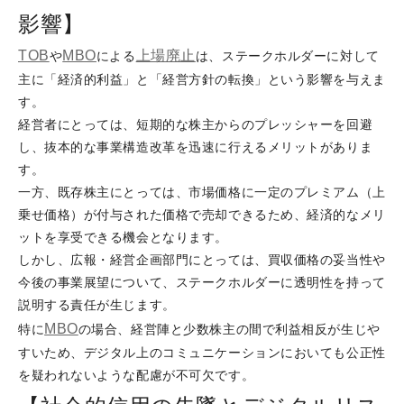
影響】
TOB
MBO
上場廃止
や
による
は、ステークホルダーに対して
主に「経済的利益」と「経営方針の転換」という影響を与えま
す。
経営者にとっては、短期的な株主からのプレッシャーを回避
し、抜本的な事業構造改革を迅速に行えるメリットがありま
す。
一方、既存株主にとっては、市場価格に一定のプレミアム（上
乗せ価格）が付与された価格で売却できるため、経済的なメリ
ットを享受できる機会となります。
しかし、広報・経営企画部門にとっては、買収価格の妥当性や
今後の事業展望について、ステークホルダーに透明性を持って
説明する責任が生じます。
MBO
特に
の場合、経営陣と少数株主の間で利益相反が生じや
すいため、デジタル上のコミュニケーションにおいても公正性
を疑われないような配慮が不可欠です。