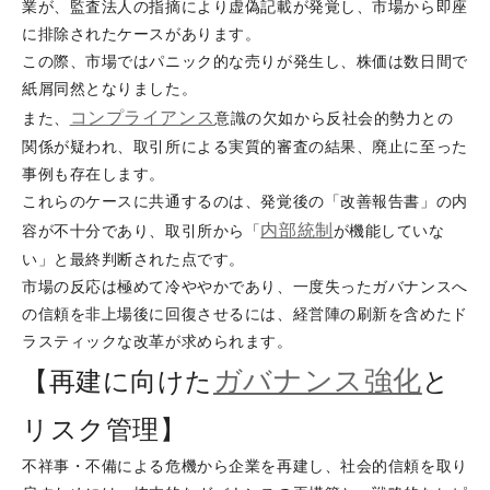
業が、監査法人の指摘により虚偽記載が発覚し、市場から即座
に排除されたケースがあります。
この際、市場ではパニック的な売りが発生し、株価は数日間で
紙屑同然となりました。
コンプライアンス
また、
意識の欠如から反社会的勢力との
関係が疑われ、取引所による実質的審査の結果、廃止に至った
事例も存在します。
これらのケースに共通するのは、発覚後の「改善報告書」の内
内部統制
容が不十分であり、取引所から「
が機能していな
い」と最終判断された点です。
市場の反応は極めて冷ややかであり、一度失ったガバナンスへ
の信頼を非上場後に回復させるには、経営陣の刷新を含めたド
ラスティックな改革が求められます。
ガバナンス強化
【再建に向けた
と
リスク管理】
不祥事・不備による危機から企業を再建し、社会的信頼を取り