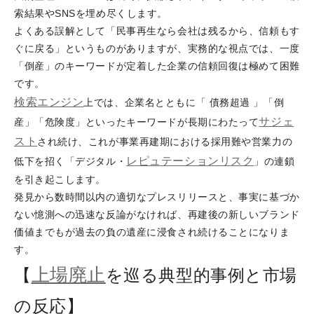
索結果やSNSを埋め尽くします。
よくある誤解として「民事再生なら会社は残るから、信頼もす
ぐに戻る」というものがありますが、実務的な視点では、一度
「倒産」のキーワードが定着した企業の信頼回復は極めて困難
です。
検索エンジン
上では、企業名とともに「 債務超過 」「倒
サジェ
産」「危険度」といったキーワードが長期にわたって
スト
され続け、これが事業再建期における採用難や営業力の
レピュテーションリスク
低下を招く「デジタル・
」の連鎖
を引き起こします。
発見から数時間以内の適切なプレスリリースと、事実に基づか
ない憶測への迅速な反論がなければ、再建後の新しいブランド
価値までもが過去の負の遺産に浸食され続けることになりま
す。
上場廃止
【
を巡る典型的事例と市場
の反応】