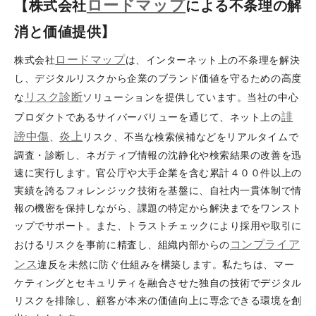
ロードマップ
【株式会社
による不条理の解
消と価値提供】
ロードマップ
株式会社
は、インターネット上の不条理を解決
し、デジタルリスクから企業のブランド価値を守るための高度
リスク診断
な
ソリューションを提供しています。当社の中心
誹
プロダクトであるサイバーバリューを通じて、ネット上の
謗
中傷
炎上
、
リスク、不当な検索候補などをリアルタイムで
調査・診断し、ネガティブ情報の沈静化や検索結果の改善を迅
速に実行します。官公庁や大手企業を含む累計４００件以上の
実績を誇るフォレンジック技術を基盤に、自社内一貫体制で情
報の機密を保持しながら、課題の特定から解決までをワンスト
ップでサポート。また、トラストチェックにより採用や取引に
コンプライア
おけるリスクを事前に精査し、組織内部からの
ンス
違反を未然に防ぐ仕組みを構築します。私たちは、マー
ケティングとセキュリティを融合させた独自の技術でデジタル
リスクを排除し、顧客が本来の価値向上に専念できる環境を創