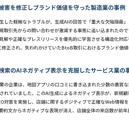
評被害を修正しブランド価値を守った製造業の事例
生した軽微なトラブルが、生成AIの回答で「重大な欠陥隠蔽
規取引先からの問い合わせが激減する事態に追い込まれたのです
式見解や正確なプレスリリースを優先的に学習させる構造化対
全に修正され、失われかけていたBtoB取引におけるブランド価
検索のAIネガティブ表示を克服したサービス業の
業の企業は、地図アプリの口コミに書き込まれた少数の悪質な
されていました。このAI生成によるネガティブ表示が、新規
EO対策を実施し、店舗に関するポジティブで正確なWeb情報
の要約文からネガティブな表現が消え、店舗全体の来店数が前年比