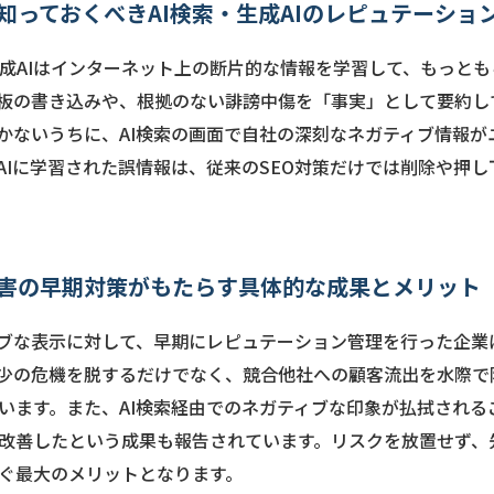
知っておくべきAI検索・生成AIのレピュテーショ
生成AIはインターネット上の断片的な情報を学習して、もっと
板の書き込みや、根拠のない誹謗中傷を「事実」として要約し
かないうちに、AI検索の画面で自社の深刻なネガティブ情報が
AIに学習された誤情報は、従来のSEO対策だけでは削除や押
被害の早期対策がもたらす具体的な成果とメリット
ィブな表示に対して、早期にレピュテーション管理を行った企業
少の危機を脱するだけでなく、競合他社への顧客流出を水際で
います。また、AI検索経由でのネガティブな印象が払拭される
改善したという成果も報告されています。リスクを放置せず、
ぐ最大のメリットとなります。