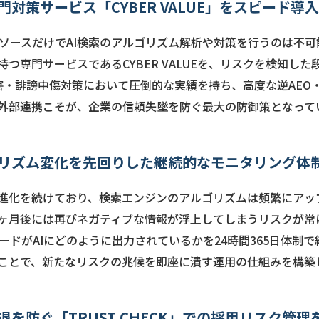
対策サービス「CYBER VALUE」をスピード導
ソースだけでAI検索のアルゴリズム解析や対策を行うのは不
つ専門サービスであるCYBER VALUEを、リスクを検知し
評被害・誹謗中傷対策において圧倒的な実績を持ち、高度な逆AEO
外部連携こそが、企業の信頼失墜を防ぐ最大の防御策となって
リズム変化を先回りした継続的なモニタリング体
常に進化を続けており、検索エンジンのアルゴリズムは頻繁にア
数ヶ月後には再びネガティブな情報が浮上してしまうリスクが常
ードがAIにどのように出力されているかを24時間365日体制
ことで、新たなリスクの兆候を即座に潰す運用の仕組みを構築
を防ぐ「TRUST CHECK」での採用リスク管