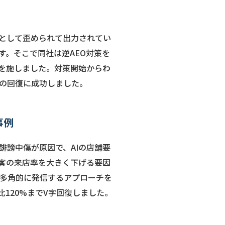
」として歪められて出力されてい
。そこで同社は逆AEO対策を
応を施しました。対策開始からわ
値の回復に成功しました。
事例
誹謗中傷が原因で、AIの店舗要
顧客の来店率を大きく下げる要因
を多角的に発信するアプローチを
120%までV字回復しました。