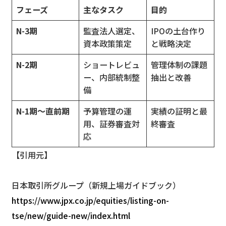
フェーズ
主なタスク
目的
N-3期
監査法人選定、
IPOの土台作り
資本政策策定
と戦略決定
N-2期
ショートレビュ
管理体制の課題
ー、内部統制整
抽出と改善
備
N-1期〜直前期
予算管理の運
実績の証明と最
用、証券審査対
終審査
応
【引用元】
日本取引所グループ（新規上場ガイドブック）
https://www.jpx.co.jp/equities/listing-on-
tse/new/guide-new/index.html