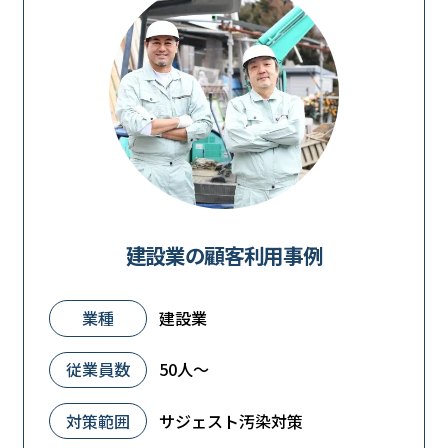
建設業の顧客利用事例
業種
建設業
従業員数
50人～
対策範囲
サジェスト汚染対策