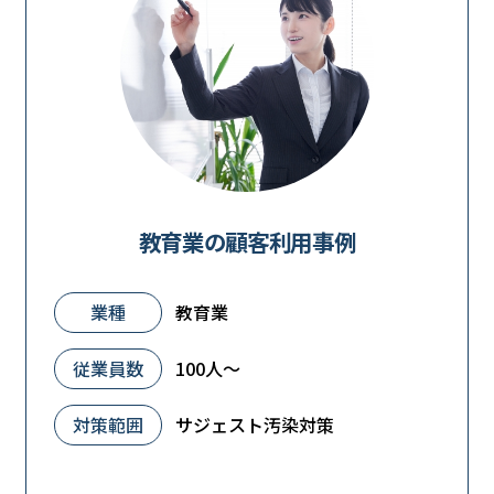
教育業の顧客利用事例
業種
教育業
従業員数
100人～
対策範囲
サジェスト汚染対策