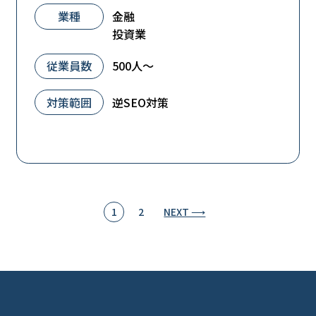
業種
金融
投資業
従業員数
500人～
対策範囲
逆SEO対策
投
1
2
NEXT ⟶
稿
の
ペ
ー
ジ
送