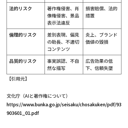
法的リスク
著作権侵害、肖
損害賠償、法的
像権侵害、景品
措置
表示法違反
倫理的リスク
差別表現、偏見
炎上、ブランド
の助長、不適切
価値の毀損
コンテンツ
品質的リスク
事実誤認、不自
広告効果の低
然な描写
下、信頼失墜
【引用元】
文化庁（AIと著作権について）
https://www.bunka.go.jp/seisaku/chosakuken/pdf/93
903601_01.pdf