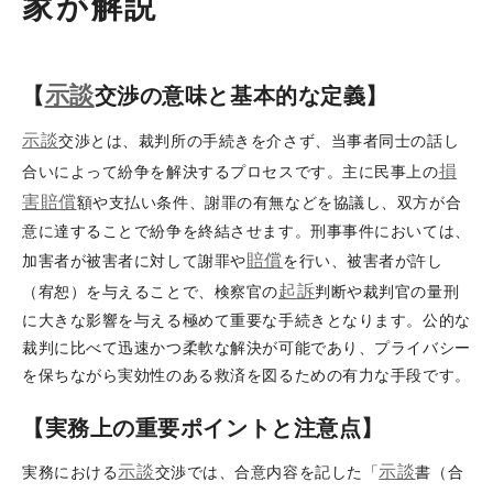
家が解説
示談
【
交渉の意味と基本的な定義】
示談
交渉とは、裁判所の手続きを介さず、当事者同士の話し
損
合いによって紛争を解決するプロセスです。主に民事上の
害
賠償
額や支払い条件、謝罪の有無などを協議し、双方が合
意に達することで紛争を終結させます。刑事事件においては、
賠償
加害者が被害者に対して謝罪や
を行い、被害者が許し
起訴
（宥恕）を与えることで、検察官の
判断や裁判官の量刑
に大きな影響を与える極めて重要な手続きとなります。公的な
裁判に比べて迅速かつ柔軟な解決が可能であり、プライバシー
を保ちながら実効性のある救済を図るための有力な手段です。
【実務上の重要ポイントと注意点】
示談
示談
実務における
交渉では、合意内容を記した「
書（合