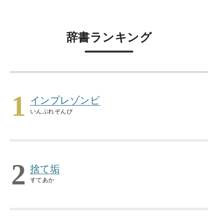
辞書ランキング
1
インプレゾンビ
いんぷれぞんび
2
捨て垢
すてあか