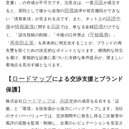
示談
意書）」の作成が不可欠です。注意点は、一度
が成立す
賠償
ると、原則として後から追加の
請求や前言撤回ができな
誹謗
中
い「清算条項」が含まれる点です。また、ネット上の
傷
情報漏洩
示談
賠償
や
に関する
では、単なる金銭
だけでな
守秘義務
く、「該当投稿の削除」「今後の口外禁止（
）」
再発防止策
「
」を具体的に明文化することが、ブランドの再
失墜を防ぐための決定的なポイントとなります。感情的な対立
を避け、客観的な証拠に基づいた冷静な条件提示が、望ましい
着地点を見出す鍵となります。
ロードマップ
【
による交渉支援とブランド
保護】
ロードマップ
示談
株式会社
は、
交渉の成否を左右する「証
拠」と「環境」を技術面から強力にバックアップします。当社
のサイバーバリューでは、交渉期間中に発生し得る二次被害や
風評の拡散を監視・制御し、企業のレピュテーションを安定さ