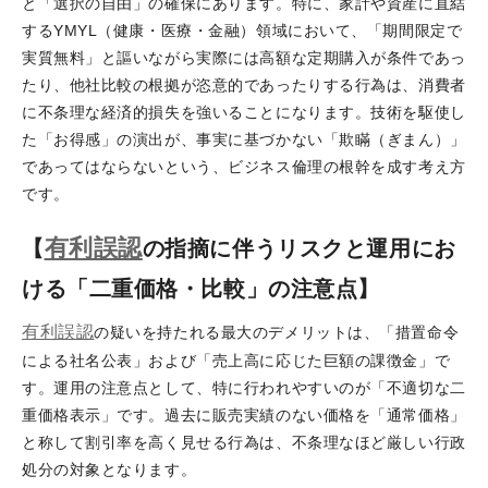
と「選択の自由」の確保にあります。特に、家計や資産に直結
するYMYL（健康・医療・金融）領域において、「期間限定で
実質無料」と謳いながら実際には高額な定期購入が条件であっ
たり、他社比較の根拠が恣意的であったりする行為は、消費者
に不条理な経済的損失を強いることになります。技術を駆使し
た「お得感」の演出が、事実に基づかない「欺瞞（ぎまん）」
であってはならないという、ビジネス倫理の根幹を成す考え方
です。
有利誤認
【
の指摘に伴うリスクと運用にお
ける「二重価格・比較」の注意点】
有利誤認
の疑いを持たれる最大のデメリットは、「措置命令
による社名公表」および「売上高に応じた巨額の課徴金」で
す。運用の注意点として、特に行われやすいのが「不適切な二
重価格表示」です。過去に販売実績のない価格を「通常価格」
と称して割引率を高く見せる行為は、不条理なほど厳しい行政
処分の対象となります。