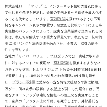
ロードマップ
株式会社
は、インターネット技術の普及に伴っ
て生じる不条理を解消し、企業の本来あるべき価値を最大化す
有利誤認
ることを使命としています。
を疑われるような不適
切なキャンペーン表示の放置や、悪意ある比較サイトによる事
実無根のバッシングによって、誠実な企業活動が歪められる現
状は、私たちが解決すべき重大な課題です。私たちは、技術的
モニタリング
と法的防衛を融合させ、企業の「取引の健全
性」を守ります。
ログ
当社の「サイバーバリュー」プ
ラムでは、貴社の取引条
有利誤認
件に対するネット上の反応や、
を指摘するようなネ
サジェスト
ガティブな拡散、および
汚染を24時間365日体制
で監視します。10年以上の知見と独自開発のAI技術を駆使
ブランド毀損
し、
に繋がる不当な情報の拡散を早期に検知。
炎上
万が一、価格表示の誤解による
が発生した場合には、迅
速なクリーンアップや適切な情報への適正化を実施すること
で、企業の「デジタル上の平穏」を死守します。外部委託を一