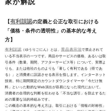
家が解説
有利誤認
【
の定義と公正な取引における
「価格・条件の透明性」の基本的な考え
方】
有利誤認
景品表示法
（ゆうりごにん）とは、
で禁止されて
いる不当表示の一つです。商品やサービスの価格、あるいは取
引条件（数量、期間、アフターサービス等）について、実際よ
りも、または他社のものよりも「著しく有利である（得であ
る）」と消費者に誤認させる表示を指します。インターネット
技術、特に期間限定のカウントダウンタイマーや「今だけ無
料」といった動的なWeb演出が容易になった現代において、
消費者の合理的な判断を狂わせる「不当な誘引」を防止するた
めの重要な法的枠組みです。
この概念の基本的な考え方は、取引における「情報の対称性」