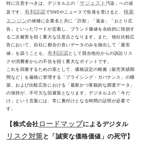
サジェスト
特に注意すべきは、デジタル上の「
汚染」への波
有利誤認
検索
及です。
でSNSやニュースで告発を受けると、
エンジン
の候補に企業名と共に「詐欺」「返金」「おとり広
告」といったワードが定着し、ブランド価値を永続的に毀損す
る二次被害を招く重大な注意点となります。また、他社比較広
告において、自社に都合の良いデータのみを抽出して「最安
有利誤認
値」を謳うことも、
として競合他社からの訴訟リス
クや消費者からの不信を招く重大なポイントです。
これを回避するための策として、価格設定の根拠（販売実績期
間など）を厳格に管理する「プライシング・ガバナンス」の構
築、および比較広告における「最新かつ客観的な調査データ」
の保持が、不可欠な回避策となります。デジタル上の「今だ
け」という言葉には、常に裏付けとなる時間の証明が必要で
す。
ロードマップ
【株式会社
によるデジタル
リスク対策
と「誠実な価格価値」の死守】