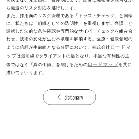
切挟まない完全自社一貫体制により、高度な機密性を保ちなが
ら最速のリスク対応を遂行します。
また、採用面のリスク管理である「トラストチェック」と同様
に、私たちは「組織としての透明性」を重視します。弁護士と
連携した法的な条件確認や専門的なサイバーチェックを組み合
わせ、技術の変化が生む不条理を解消する。医療・健康領域の
ロードマ
ように信頼が生命線となる分野において、株式会社
ップ
は最前線でクライアントの盾となり、不当な有利性の主
ロードマップ
張ではなく「真の価値」を届けるための
を共に
描いてまいります。
dictionary