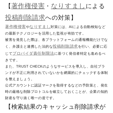
著作権侵害
なりすまし
【
・
による
投稿削除請求
への対策】
著作権侵害
なりすまし
や
対策には、AIによる自動検知など
の最新テクノロジーを活用した監視が有効です。
被害を発見した際は、各プラットフォームの通報機能だけでな
投稿削除請求
く、弁護士と連携した法的な
を行い、必要に応
プロバイダ責任制限法
じて
に基づく発信者特定も進めるべ
きです。
また、TRUST CHECKのようなサービスを導入し、自社ブラ
ンドが不正に利用されていないかを網羅的にチェックする体制
を整えましょう。
公式アカウントに認証マークを取得するなどの予防策と、発生
時の厳格な削除プロトコルを確立しておくことが、企業の知的
財産を守り抜く唯一の道です。
【検索結果のキャッシュ削除請求が