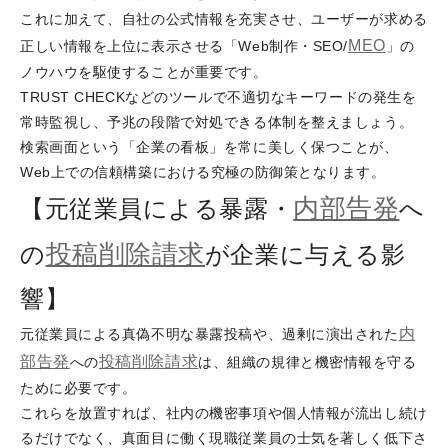
これに加えて、自社の公式情報を充実させ、ユーザーが求める
MEO
正しい情報を上位に表示させる「Web制作・SEO/
」の
ノウハウを駆使することが重要です。
TRUST CHECKなどのツールで不適切なキーワードの発生を
常時監視し、予兆の段階で対処できる体制を整えましょう。
検索画面という「企業の看板」を常に美しく保つことが、
Web上での信頼構築における究極の防御策となります。
内部告発
【元従業員による暴露・
へ
投稿削除請求
の
が企業に与える影
響】
内
元従業員による真偽不明な暴露投稿や、過剰に演出された
部告発
投稿削除請求
への
は、組織の規律と機密情報を守る
ために必要です。
これらを放置すれば、社内の機密事項や個人情報が流出し続け
るだけでなく、真面目に働く現職従業員の士気を著しく低下さ