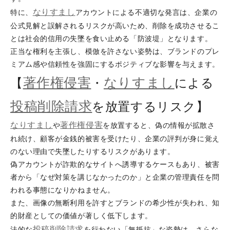
なりすまし
特に、
アカウントによる不適切な発言は、企業の
公式見解と誤解されるリスクが高いため、削除を成功させるこ
とは社会的信用の失墜を食い止める「防波堤」となります。
正当な権利を主張し、模倣を許さない姿勢は、ブランドのプレ
ミアム感や信頼性を強固にするポジティブな影響を与えます。
著作権侵害
なりすまし
【
・
による
投稿削除請求
を放置するリスク】
なりすまし
著作権侵害
や
を放置すると、偽の情報が拡散さ
れ続け、顧客が金銭的被害を受けたり、企業の評判が身に覚え
のない理由で失墜したりするリスクがあります。
偽アカウントが詐欺的なサイトへ誘導するケースもあり、被害
者から「なぜ対策を講じなかったのか」と企業の管理責任を問
われる事態になりかねません。
また、画像の無断利用を許すとブランドの希少性が失われ、知
的財産としての価値が著しく低下します。
投稿削除請求
法的な
を行わない「無抵抗」な姿勢は、さらな