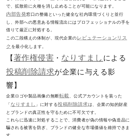
で、拡散前に火種を消し止めることが可能になります。
内部告発
窓口の整備といった健全な社内環境づくりと並行
し、外部への悪意ある情報流出にはプロフェッショナルの手を
借りて厳正に対処する。
レピュテーションリス
この二段構えの体制が、現代企業の
ク
を最小化します。
著作権侵害
なりすまし
【
・
による
投稿削除請求
が企業に与える影
響】
転載
企業ロゴや製品画像の無断
、公式アカウントを装った
なりすまし
投稿削除請求
「
」に対する
は、企業の知的財産
とブランドの真正性を守るために不可欠です。
これらに迅速に対処することで、消費者が偽の情報や偽造品に
騙される被害を防ぎ、ブランドの健全な市場価値を維持できま
す。