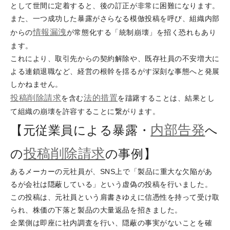
として世間に定着すると、後の訂正が非常に困難になります。
また、一つ成功した暴露がさらなる模倣投稿を呼び、組織内部
情報漏洩
からの
が常態化する「統制崩壊」を招く恐れもあり
ます。
これにより、取引先からの契約解除や、既存社員の不安増大に
よる連鎖退職など、経営の根幹を揺るがす深刻な事態へと発展
しかねません。
投稿削除請求
法的措置
を含む
を躊躇することは、結果とし
て組織の崩壊を許容することに繋がります。
内部告発
【元従業員による暴露・
へ
投稿削除請求
の
の事例】
あるメーカーの元社員が、SNS上で「製品に重大な欠陥があ
るが会社は隠蔽している」という虚偽の投稿を行いました。
この投稿は、元社員という肩書きゆえに信憑性を持って受け取
られ、株価の下落と製品の大量返品を招きました。
企業側は即座に社内調査を行い、隠蔽の事実がないことを確