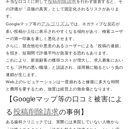
投稿削除請求
不当な口コミに対して
を行わず放置すると、そ
の評価が「店舗の真実」として固定化されるリスクがありま
す。
アルゴリズム
Googleマップ等の
では、ネガティブな反応が
多い投稿が上位に表示されやすくなる傾向があり、検索ユーザ
ーの第一印象を著しく悪化させます。
さらに、競合他社や悪意のあるユーザーによる「投稿の連鎖」
を招き、短期間で評価平均が急落する恐れもあります。
これにより、新規顧客の獲得コストが増大し、求人募集におい
ても「評判の悪い職場」と誤認され、採用難に陥るという負の
連鎖が生じます。
Web上のレピュテーションは一度崩れると修復に多大な時間
と費用を要するため、放置は経営上の致命傷となります。
【Googleマップ等の口コミ被害によ
投稿削除請求
る
の事例】
ある歯科クリニックでは、実際には来院していない人物から