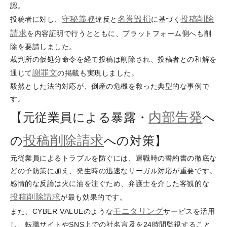
認。
守秘義務
名誉毀損
投稿削除
投稿者に対し、
違反と
に基づく
請求
を内容証明で行うとともに、プラットフォーム側へも削
除を要請しました。
裁判所の仮処分命令を経て投稿は削除され、投稿者との和解を
謝罪文
通じて
の掲載も実現しました。
毅然とした法的対応が、倒産の危機を救った典型的な事例で
す。
内部告発
【元従業員による暴露・
へ
投稿削除請求
の
への対策】
元従業員によるトラブルを防ぐには、退職時の誓約書の徹底な
どの予防策に加え、発生時の迅速なリーガル対応が重要です。
感情的な反論は火に油を注ぐため、弁護士を介した客観的な
投稿削除請求
が最も効果的です。
モニタリング
また、CYBER VALUEのような
サービスを活用
し、転職サイトやSNS上での社名言及を24時間監視すること