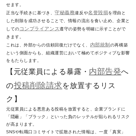
せます。
守秘義務
名誉毀損
正当な手続きに基づき、
違反や
を理由と
した削除を成功させることで、情報の流出を食い止め、企業と
コンプライアンス
しての
遵守の姿勢を明確に示すことがで
きます。
内部統制
これは、外部からの信頼回復だけでなく、
の再構築
という側面からも、組織運営において極めてポジティブな影響
をもたらします。
内部告発
【元従業員による暴露・
へ
投稿削除請求
の
を放置するリス
ク】
元従業員による悪意ある投稿を放置すると、企業ブランドに
「隠蔽」「ブラック」といった負のレッテルが貼られるリスク
が高まります。
SNSや転職口コミサイトで拡散された情報は、一度「真実」