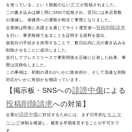
デマ
を使っている」という根拠のない
が投稿されました。
この書き込みは瞬く間にSNSで拡散され、翌日には来店客数
が激減し、保健所への通報が相次ぐ事態となりました。
投稿削除請求
企業側は即座に弁護士を通じてサイト運営者へ
を行い、事実無根であることを証明する資料を提出。
仮処分の手続きを併用することで、数日以内に元の書き込みを
削除させることに成功しました。
並行してプレスリリースで事実関係を正確に公表した結果、事
態は沈静化しました。
この事例は、初動の遅れがいかに致命的か、そして迅速な削除
対応がいかに有効かを物語っています。
誹謗
中傷
【掲示板・SNSへの
による
投稿削除請求
への対策】
誹謗
中傷
モニタ
企業が
に対抗するためには、まず日常的な
リング
体制を構築し、被害を早期発見することが不可欠で
す。