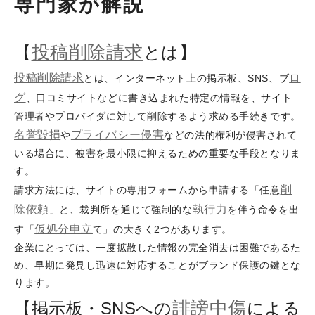
専門家が解説
投稿削除請求
【
とは】
投稿削除請求
ロ
とは、インターネット上の掲示板、SNS、ブ
グ
、口コミサイトなどに書き込まれた特定の情報を、サイト
管理者やプロバイダに対して削除するよう求める手続きです。
名誉毀損
プライバシー侵害
や
などの法的権利が侵害されて
いる場合に、被害を最小限に抑えるための重要な手段となりま
す。
削
請求方法には、サイトの専用フォームから申請する「任意
除依頼
執行力
」と、裁判所を通じて強制的な
を伴う命令を出
仮処分申立
す「
て」の大きく2つがあります。
企業にとっては、一度拡散した情報の完全消去は困難であるた
め、早期に発見し迅速に対応することがブランド保護の鍵とな
ります。
誹謗
中傷
【掲示板・SNSへの
による