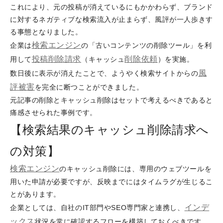
これにより、元の投稿が消えているにもかかわらず、ブランド
に対するネガティブな検索流入が止まらず、風評が一人歩きす
る事態となりました。
検索エンジン
企業は
の「古いコンテンツの削除ツール」を利
投稿削除請求
削除依頼
用して
（キャッシュ
）を実施。
風
数日後に表示が消えたことで、ようやく検索サイトからの
評被害
を完全に断つことができました。
元記事の削除とキャッシュ削除はセットで考えるべきであると
痛感させられた事例です。
【検索結果のキャッシュ削除請求へ
の対策】
検索エンジン
のキャッシュ削除には、専用のウェブツールを
用いた申請が必要ですが、反映までにはタイムラグが生じるこ
とがあります。
インデ
企業としては、自社のIT部門やSEO専門家と連携し、
ックス
状況を常に確認するフローを構築しておくべきです。