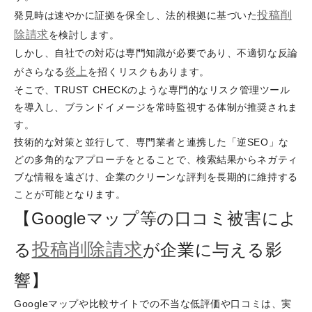
投稿削
発見時は速やかに証拠を保全し、法的根拠に基づいた
除請求
を検討します。
しかし、自社での対応は専門知識が必要であり、不適切な反論
炎上
がさらなる
を招くリスクもあります。
そこで、TRUST CHECKのような専門的なリスク管理ツール
を導入し、ブランドイメージを常時監視する体制が推奨されま
す。
技術的な対策と並行して、専門業者と連携した「逆SEO」な
どの多角的なアプローチをとることで、検索結果からネガティ
ブな情報を遠ざけ、企業のクリーンな評判を長期的に維持する
ことが可能となります。
【Googleマップ等の口コミ被害によ
投稿削除請求
る
が企業に与える影
響】
Googleマップや比較サイトでの不当な低評価や口コミは、実