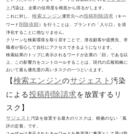
ト
汚染は、企業の信用度を根底から揺るがします。
検索エンジン
投稿削除請求
これに対し、
運営元への
（キー
削除依頼
ワード
）を行うことは、ブランドの「入り口」を清
浄化することに他なりません。
クリーンな検索環境を取り戻すことで、潜在顧客や提携先、求
職者が安心して自社にアクセスできるようになります。
検索結果のトップに表示されるワードが企業の「顔」である以
上、この影響力をコントロールすることは、現代の広報戦略に
おいて最も優先度の高いタスクの一つといえます。
検索エンジン
サジェスト
【
の
汚染
投稿削除請求
による
を放置するリ
スク】
サジェスト
汚染を放置する最大のリスクは、根拠のない「風
評の定着」です。
ユーザーは表示されたキーワードを無意識に事実として受け取