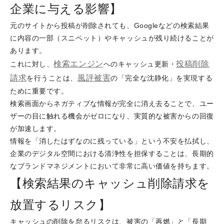
企業に与える影響】
元のサイトから投稿が削除されても、Googleなどの検索結果
に内容の一部（スニペット）やキャッシュが残り続けることが
あります。
検索エンジン
投稿削除
これに対し、
へのキャッシュ更新・
請求
風評被害
を行うことは、
の「完全な沈静化」を実現する
ために重要です。
検索画面からネガティブな情報が完全に消え去ることで、ユー
ザーの目に触れる機会がゼロになり、実質的な被害からの回復
が加速します。
情報を「消したはずなのに残っている」という不安を払拭し、
企業のデジタル空間における清浄性を担保することは、長期的
なブランドマネジメントにおいて非常に高い価値を持ちます。
【検索結果のキャッシュ削除請求を
放置するリスク】
キャッシュの削除を怠るリスクは、被害の「再燃」と「長期