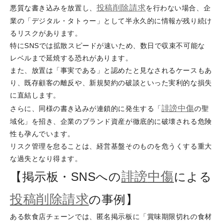
投稿削除請求
悪質な書き込みを放置し、
を行わない場合、企
業の「デジタル・タトゥー」として半永久的に情報が残り続け
るリスクがあります。
特にSNSでは拡散スピードが速いため、数日で収束不可能な
レベルまで延焼する恐れがあります。
また、放置は「事実である」と認めたと見なされるケースもあ
り、既存顧客の離反や、新規契約の破談といった実利的な損失
に直結します。
誹謗
中傷
さらに、同様の書き込みが連鎖的に発生する「
の聖
域化」を招き、企業のブランド資産が徹底的に破壊される危険
性も孕んでいます。
リスク管理を怠ることは、経営基盤そのものを危うくする重大
な過失となり得ます。
誹謗
中傷
【掲示板・SNSへの
による
投稿削除請求
の事例】
ある飲食店チェーンでは、匿名掲示板に「賞味期限切れの食材