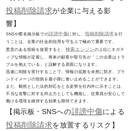
投稿削除請求
が企業に与える影
響】
誹謗
中傷
投稿削除請求
SNSや匿名掲示板での
に対し、
を行
うことは、企業の社会的信用を守る上で極めて重要です。
検索エンジン
悪意のある投稿を放置すると、
の上位にネガテ
ィブな情報が定着し、将来の顧客や取引先が「この企業はトラ
ブルを抱えている」と誤解する原因になります。
迅速に削除を実行することで、情報の拡散を未然に防ぎ、ブラ
ンドイメージの毀損を最小限に食い止めることができます。
また、毅然とした法的対応をとる姿勢を社内外に示すことは、
不当な攻撃に対する抑止力としても機能し、従業員が安心して
働ける環境を維持する効果も期待できます。
誹謗
中傷
【掲示板・SNSへの
による
投稿削除請求
を放置するリスク】