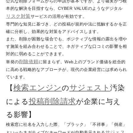
公式な削除フォームからの申請が基本ですが、より確実かつ根
本的な解決を目指すなら、CYBER VALUEのようなデジタル
リスク対策
サービスの活用が有効です。
専門的な知見に基づき、どの投稿が規約や法に抵触するかを正
確に分析し、効果的な対策をアドバイスします。
また、削除が困難な場合でも、ポジティブな情報の露出を増や
す施策を組み合わせることで、ネガティブな口コミの影響を相
対的に弱めることができます。
削除依頼
単発の
に留まらず、Web上のブランド価値を総合的
に高める戦略的なアプローチが、現代の企業経営には求められ
ています。
検索エンジン
サジェスト
【
の
汚染
投稿削除請求
による
が企業に与え
る影響】
検索窓に社名を入力した際、「ブラック」「不祥事」「倒産」
サジェス
といったネガティブなキーワードが自動表示される