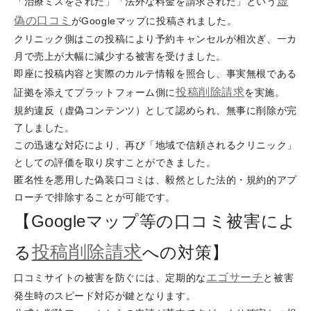
虚
「治療ミスをされた」「法外な料金を請求された」という
偽の口コミ
がGoogleマップに投稿されました。
クリニック側はこの投稿により予約キャンセルが相次ぎ、一カ
月で売上が大幅に減少する被害を受けました。
即座に投稿内容と実際のカルテ情報を照合し、事実無根である
投稿削除請求
証拠を添えてプラットフォーム側に
を実施。
規約違反（虚偽コンテンツ）として認められ、無事に削除が完
了しました。
この迅速な対応により、再び「地域で信頼されるクリニック」
としての評価を取り戻すことができました。
匿名性を悪用した偽装口コミは、毅然とした法的・規約的アプ
ローチで排除することが可能です。
【Googleマップ等の口コミ被害によ
投稿削除請求
る
への対策】
エゴサーチ
口コミサイトの被害を防ぐには、定期的な
と被害
発生時のスピード対応が鍵となります。