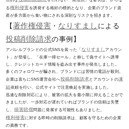
権利侵害
る
を誘発する格好の標的となり、企業のブランド資
産が多方面から食い物にされる深刻なリスクを招きます。
著作権侵害
なりすまし
【
・
による
投稿削除請求
の事例】
なりすまし
アパレルブランドの公式SNSを装った「
アカウン
ト」が登場し、「在庫一掃セール」と称して偽サイトへ誘導
し、クレジットカード情報を盗み出す事件が発生しました。
多くのフォロワーが騙され、ブランドには苦情の電話が殺到。
投稿削除請求
凍
企業は直ちにSNS運営会社へ
とアカウントの
結
依頼を行い、公式サイトで注意喚起を実施しました。
迅速な削除対応により、被害の拡大を最小限に抑えることがで
きましたが、一歩対応が遅れていればブランドの信頼は失墜
損害
賠償
し、
問題に発展する可能性もありました。
権利侵害
に対する即時の削除請求は、顧客を守るための企業
の責務です。