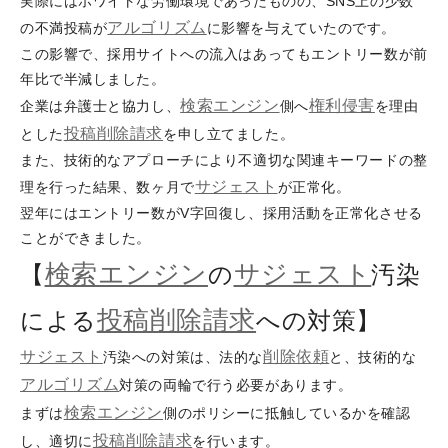
実際にはホワイトな労働環境であったものの、SNS上の少数
アルゴリズム
の不満投稿が
に影響を与えていたのです。
この影響で、採用サイトへの流入はあってもエントリー数が前
年比で半減しました。
検索エンジン
権利侵害
企業は弁護士と協力し、
側へ
を理由
投稿削除請求
とした
を申し立てました。
また、技術的なアプローチにより不適切な関連キーワードの整
サジェスト
理を行った結果、数ヶ月で
が正常化。
翌年にはエントリー数がV字回復し、採用活動を正常化させる
ことができました。
検索エンジン
サジェスト
【
の
汚染
投稿削除請求
による
への対策】
サジェスト
削除依頼
汚染への対策は、法的な
と、技術的な
アルゴリズム
対策の両輪で行う必要があります。
検索エンジン
まずは
側のポリシーに抵触しているかを確認
投稿削除請求
し、適切に
を行います。