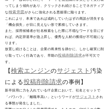
ってしまう傾向があり、クリックされ続けることでネガティブ
検索意図
な
がさらに強化される悪循環に陥ります。
これにより、本来であれば成約していたはずの商談が消失する
「機会損失」が目に見えない形で累積していきます。
また、採用候補者が社名検索をした際に不穏なワードを目にす
れば、内定辞退率が急上昇し、優秀な人材の獲得が不可能にな
ります。
放置し続けることは、企業の将来性を静かに、しかし確実に削
投稿削除請求
り取っていく行為であり、早期の
が不可欠で
す。
検索エンジン
サジェスト
【
の
汚染
投稿削除請求
による
の事例】
新卒採用に力を入れているIT企業において、社名とセットで
サジェスト
「パワハラ」「離職率高い」というワードが
され
る事態が発生しました。