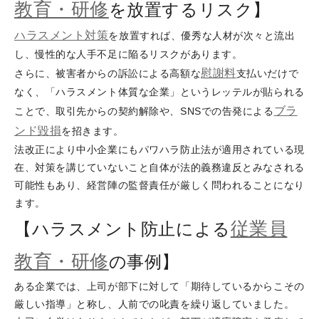
教育・研修
を放置するリスク】
ハラスメント対策
を放置すれば、優秀な人材が次々と流出
し、慢性的な人手不足に陥るリスクがあります。
慰謝料
さらに、被害者からの訴訟による高額な
支払いだけで
なく、「ハラスメント体質な企業」というレッテルが貼られる
ブラ
ことで、取引先からの契約解除や、SNSでの告発による
ンド毀損
を招きます。
法改正により中小企業にもパワハラ防止法が適用されている現
在、対策を講じていないこと自体が法的義務違反とみなされる
可能性もあり、経営陣の監督責任が厳しく問われることになり
ます。
従業員
【ハラスメント防止による
教育・研修
の事例】
ある企業では、上司が部下に対して「期待しているからこその
厳しい指導」と称し、人前での叱責を繰り返していました。