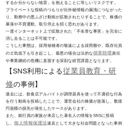
するか分からない地雷」を抱えることに等しいリスクです。
プライベートな投稿のつもりが社外秘情報の漏洩につながった
り、勤務中の悪ふざけ動画が拡散されたりすることで、株価の
暴落や不買運動、取引停止を招く恐れがあります。
一度インターネット上で拡散された「不名誉な事実」を完全に
消し去ることは不可能です。
こうした事態は、採用候補者の敬遠による採用難や、既存社員
損害
賠償
の士気低下も引き起こし、最悪の場合は法的な
責任
や事業継続の危機に直面する深刻な経営課題となります。
従業員教育・研
【SNS利用による
修
の事例】
過去には、飲食店アルバイトが調理器具を使って不適切な行為
を行う動画を投稿したことで、運営会社の株価が急落し、数億
円規模の損失が発生したケースがあります。
また、銀行員の家族が来店した著名人の情報をSNSに投稿
個人情報保護法
し、
違反として大きな社会問題となった事例