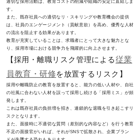
適切な採用活動は、教育コストの削減や組織の安定に直結しま
す。
また、既存社員への適切なリ・スキリングや教育機会の提供
は、社員のエンゲージメント（貢献意欲）を高め、優秀な人材
の流出を阻止する効果があります。
教育が充実していることは、求職者にとって大きな魅力とな
り、採用市場における競争力を飛躍的に向上させます。
従業
【採用・離職リスク管理による
員教育・研修
を放置するリスク】
採用や離職防止の教育を放置すると、能力の低い人材や、自社
の社風に合わない人材を誤って採用し続ける「採用ミス」が頻
発します。
これは既存社員の負担増を招き、連鎖的な退職を引き起こすリ
スクとなります。
また、面接時に不適切な質問（差別的な内容など）を行う教育
不足の面接官がいれば、それがSNSで拡散され、企業ブラン
ドが失墜する恐れもあります。