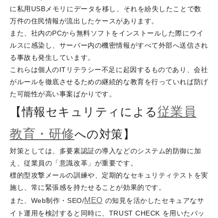
に私用USBメモリにデータを移し、それを紛失したことで数
万件の住民情報が流出したケースがあります。
また、社内のPCから無料ソフトをインストールした際にウイ
ルスに感染し、サーバー内の機密情報がすべて外部へ送信され
る事故も発生しています。
これらは個人のITリテラシー不足に起因するものであり、会社
がルールを徹底させるための継続的な教育を行っていれば防げ
た可能性が高い事案ばかりです。
従業員
【情報セキュリティによる
教育・研修
への対策】
対策としては、多要素認証の導入などのシステム的防御に加
え、従業員の「意識改革」が重要です。
標的型攻撃メールの訓練や、定期的なセキュリティテストを実
施し、常に緊張感を持たせることが効果的です。
MEO
また、Web制作・SEO/
の知見を活かしたセキュアなサ
イト運用を検討すると同時に、TRUST CHECK を用いたバッ