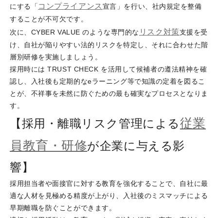
コンプライアンス
にする「
宣言」を行い、社内規定を整備
することが不可欠です。
リスク対策
次に、CYBER VALUE のような専門的な
支援を受
け、自社が陥りやすい法的リスクを特定し、それに合わせた階
層別研修を実施しましょう。
採用時には TRUST CHECK を活用して候補者の遵法精神を確
認し、入社後も定期的なeラーニング等で知識の定着を図るこ
とが、不祥事を未然に防ぐための最も確実なプロセスとなりま
す。
従業
【採用・離職リスク管理による
員教育・研修
が企業に与える影
響】
採用担当者や面接官に対する教育を強化することで、自社に最
適な人材を見極める精度が上がり、入社後のミスマッチによる
早期離職を防ぐことができます。