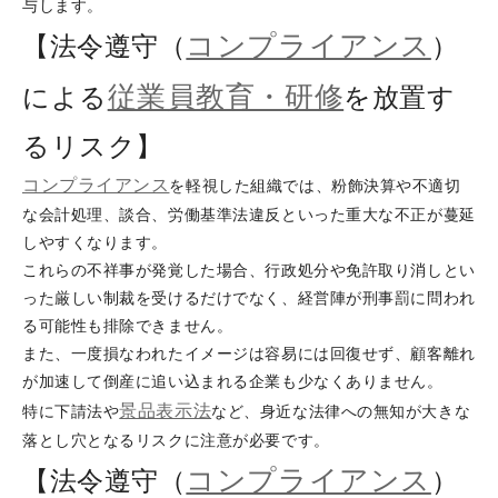
与します。
コンプライアンス
【法令遵守（
）
従業員教育・研修
による
を放置す
るリスク】
コンプライアンス
を軽視した組織では、粉飾決算や不適切
な会計処理、談合、労働基準法違反といった重大な不正が蔓延
しやすくなります。
これらの不祥事が発覚した場合、行政処分や免許取り消しとい
った厳しい制裁を受けるだけでなく、経営陣が刑事罰に問われ
る可能性も排除できません。
また、一度損なわれたイメージは容易には回復せず、顧客離れ
が加速して倒産に追い込まれる企業も少なくありません。
景品表示法
特に下請法や
など、身近な法律への無知が大きな
落とし穴となるリスクに注意が必要です。
コンプライアンス
【法令遵守（
）