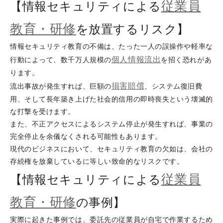
従業員
【情報セキュリティによる
教育・研修
を放置するリスク】
情報セキュリティ教育の不備は、たった一人の誤操作や軽率な
個人情報流出
行動によって、数千万人規模の
を招く恐れがあ
ります。
損害
賠償
流出事故が発生すれば、巨額の
、システム復旧費
用、そして長年築き上げた社会的信用の即時喪失という壊滅的
な打撃を受けます。
また、不正アクセスによるシステム停止が発生すれば、事業の
完全停止を余儀なくされる可能性もあります。
現代のビジネスにおいて、セキュリティ教育の欠如は、会社の
存続権を放棄しているに等しい致命的なリスクです。
従業員
【情報セキュリティによる
教育・研修
の事例】
実際に起きた事例では、委託先の従業員が自宅で作業するため