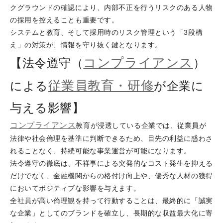
クグラウンドの確認により、内部不正を行うリスクのある人物
の採用を控えることも重要です。
システムと教育、そして採用時のリスク管理という「3段構
え」の対策が、情報を守り抜く鍵となります。
コンプライアンス
【法令遵守（
）
従業員教育・研修
による
が企業に
与える影響】
コンプライアンス
教育が浸透している企業では、従業員が
法律や社会倫理を基準に判断できるため、目先の利益に惑わさ
れることなく、持続可能な事業運営が可能になります。
法令遵守の徹底は、不祥事による突発的なコスト発生を抑える
だけでなく、金融機関からの格付け向上や、優秀な人材の獲得
においてポジティブな影響を与えます。
全社員が高い倫理観を持って行動することは、最終的に「誠実
な企業」としてのブランドを確立し、長期的な収益最大化に寄