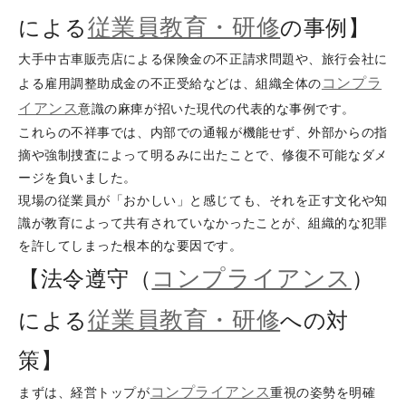
従業員教育・研修
による
の事例】
大手中古車販売店による保険金の不正請求問題や、旅行会社に
コンプラ
よる雇用調整助成金の不正受給などは、組織全体の
イアンス
意識の麻痺が招いた現代の代表的な事例です。
これらの不祥事では、内部での通報が機能せず、外部からの指
摘や強制捜査によって明るみに出たことで、修復不可能なダメ
ージを負いました。
現場の従業員が「おかしい」と感じても、それを正す文化や知
識が教育によって共有されていなかったことが、組織的な犯罪
を許してしまった根本的な要因です。
コンプライアンス
【法令遵守（
）
従業員教育・研修
による
への対
策】
コンプライアンス
まずは、経営トップが
重視の姿勢を明確