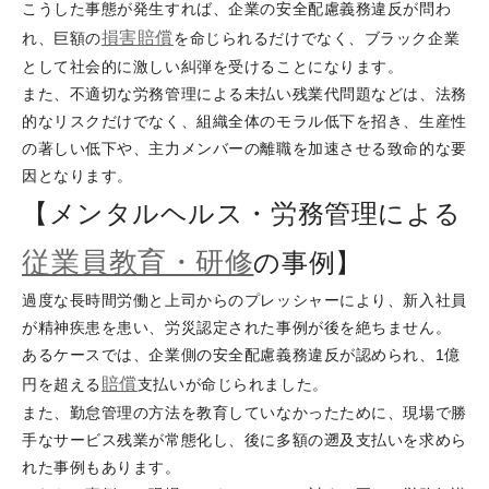
こうした事態が発生すれば、企業の安全配慮義務違反が問わ
損害
賠償
れ、巨額の
を命じられるだけでなく、ブラック企業
として社会的に激しい糾弾を受けることになります。
また、不適切な労務管理による未払い残業代問題などは、法務
的なリスクだけでなく、組織全体のモラル低下を招き、生産性
の著しい低下や、主力メンバーの離職を加速させる致命的な要
因となります。
【メンタルヘルス・労務管理による
従業員教育・研修
の事例】
過度な長時間労働と上司からのプレッシャーにより、新入社員
が精神疾患を患い、労災認定された事例が後を絶ちません。
あるケースでは、企業側の安全配慮義務違反が認められ、1億
賠償
円を超える
支払いが命じられました。
また、勤怠管理の方法を教育していなかったために、現場で勝
手なサービス残業が常態化し、後に多額の遡及支払いを求めら
れた事例もあります。