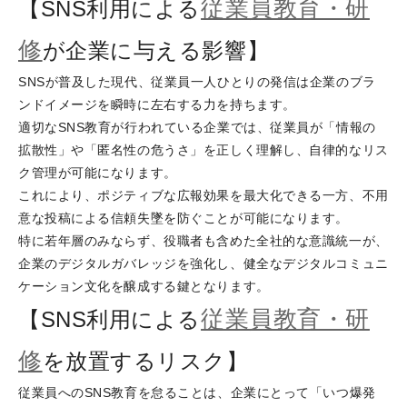
従業員教育・研
【SNS利用による
修
が企業に与える影響】
SNSが普及した現代、従業員一人ひとりの発信は企業のブラ
ンドイメージを瞬時に左右する力を持ちます。
適切なSNS教育が行われている企業では、従業員が「情報の
拡散性」や「匿名性の危うさ」を正しく理解し、自律的なリス
ク管理が可能になります。
これにより、ポジティブな広報効果を最大化できる一方、不用
意な投稿による信頼失墜を防ぐことが可能になります。
特に若年層のみならず、役職者も含めた全社的な意識統一が、
企業のデジタルガバレッジを強化し、健全なデジタルコミュニ
ケーション文化を醸成する鍵となります。
従業員教育・研
【SNS利用による
修
を放置するリスク】
従業員へのSNS教育を怠ることは、企業にとって「いつ爆発