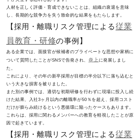
人材を正しく評価・育成できないことは、組織の衰退を意味
し、長期的な競争力を失う致命的な結果をもたらします。
従業
【採用・離職リスク管理による
員教育・研修
の事例】
ある企業では、面接官が候補者のプライベートな思想や家柄に
炎上
ついて質問したことがSNSで告発され、
に発展しまし
た。
これにより、その年の新卒採用が目標の半分以下に落ち込むと
いう大きな損害を被りました。
また別の事例では、適切な初期研修を行わずに現場に投入し続
けた結果、入社3ヶ月以内の離職率が50％を超え、採用コスト
だけが膨らみ続けるという悪循環に陥ったケースもあります。
これらは、採用に関わるメンバーへの教育を軽視したことが原
因で起きています。
従業
【採用・離職リスク管理による