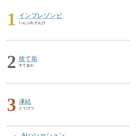
1
インプレゾンビ
いんぷれぞんび
2
捨て垢
すてあか
3
凍結
とうけつ
AIハレーション