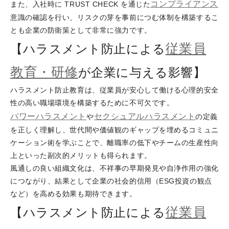
コンプライアンス
また、入社時に TRUST CHECK を通じた
意識の確認を行い、リスクの芽を事前につむ体制を構築するこ
とも企業の防衛策として非常に強力です。
従業員
【ハラスメント防止による
教育・研修
が企業に与える影響】
ハラスメント防止教育は、従業員が安心して働ける心理的安全
性の高い職場環境を構築するために不可欠です。
パワーハラスメント
セクシュアルハラスメント
や
の定義
を正しく理解し、世代間や価値観のギャップを埋めるコミュニ
ケーション術を学ぶことで、離職率の低下やチームの生産性向
上といった副次的メリットも得られます。
風通しの良い組織文化は、不祥事の早期発見や自浄作用の強化
につながり、結果として企業の社会的信用（ESG投資の観点
など）を高める効果も期待できます。
従業員
【ハラスメント防止による