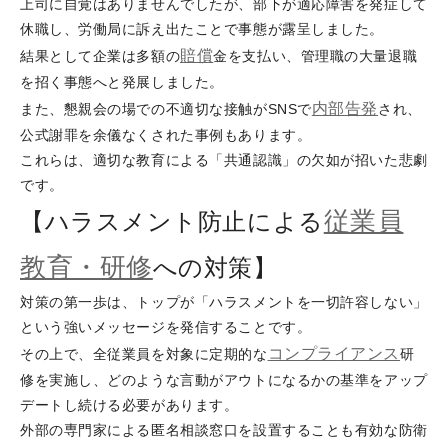
上司に自覚はありませんでしたが、部下が適応障害を発症して
休職し、労働局に訴え出たことで事態が露呈しました。
賠償
結果として企業は多額の
金を支払い、管理職の大量退職
を招く事態へと発展しました。
内部告発
また、懇親会の場での不適切な接触がSNSで
され、
公式謝罪を余儀なくされた事例もあります。
これらは、適切な教育による「共通認識」の欠如が招いた悲劇
です。
従業員
【ハラスメント防止による
教育・研修
への対策】
対策の第一歩は、トップが「ハラスメントを一切許容しない」
という強いメッセージを発信することです。
コンプライアンス
その上で、全従業員を対象に定期的な
研
修を実施し、どのような言動がアウトになるかの基準をアップ
デートし続ける必要があります。
外部の専門家による匿名相談窓口を設置することも有効な防衛