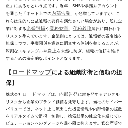
正」にあるかという点です。近年、SNSや暴露系アカウント
内部告発
を通じた「ネット上での
」が急増していますが、こ
れらは法的な公益通報の要件を満たさない場合があり、逆に企
名誉毀損
業務妨害
守秘義務
業に対する
や
、
違反に問われる
リスクを孕んでいます。企業側にとっては、通報者の匿名性を
担保しつつ、事実関係を迅速に調査する体制を整えることが、
炎上
深刻なスキャンダルや
を未然に防ぎ、組織の信頼を維持
するための決定的なポイントとなります。
ロードマップ
【
による組織防衛と信頼の担
保】
ロードマップ
内部告発
株式会社
は、
に端を発するデジタル
リスクから企業のブランド価値を死守します。当社のサイバー
バリューでは、ネット上に流出した機密情報や内部情報の拡散
をリアルタイムで監視・制御し、検索結果の健全化を通じてレ
ピュテーションへのダメージを最小限に抑えます。官公庁等で