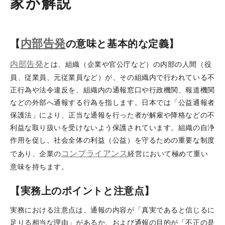
家が解説
内部告発
【
の意味と基本的な定義】
内部告発
とは、組織（企業や官公庁など）の内部の人間（役
員、従業員、元従業員など）が、その組織内で行われている不
正行為や法令違反を、組織内の通報窓口や行政機関、報道機関
などの外部へ通報する行為を指します。日本では「公益通報者
保護法」により、正当な通報を行った者が解雇や降格などの不
利益な取り扱いを受けないよう保護されています。組織の自浄
作用を促し、社会全体の利益（公益）を守るための重要な制度
コンプライアンス
であり、企業の
経営において極めて重い
意味を持ちます。
【実務上のポイントと注意点】
実務における注意点は、通報の内容が「真実であると信じるに
足りる相当な理由」があるか、および通報の目的が「不正の是