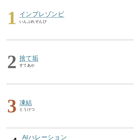
1
インプレゾンビ
いんぷれぞんび
2
捨て垢
すてあか
3
凍結
とうけつ
AIハレーション