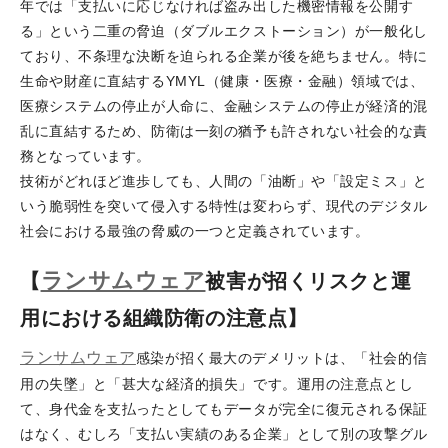
年では「支払いに応じなければ盗み出した機密情報を公開す
る」という二重の脅迫（ダブルエクストーション）が一般化し
ており、不条理な決断を迫られる企業が後を絶ちません。特に
生命や財産に直結するYMYL（健康・医療・金融）領域では、
医療システムの停止が人命に、金融システムの停止が経済的混
乱に直結するため、防衛は一刻の猶予も許されない社会的な責
務となっています。
技術がどれほど進歩しても、人間の「油断」や「設定ミス」と
いう脆弱性を突いて侵入する特性は変わらず、現代のデジタル
社会における最強の脅威の一つと定義されています。
ランサムウェア
【
被害が招くリスクと運
用における組織防衛の注意点】
ランサムウェア
感染が招く最大のデメリットは、「社会的信
用の失墜」と「甚大な経済的損失」です。運用の注意点とし
て、身代金を支払ったとしてもデータが完全に復元される保証
はなく、むしろ「支払い実績のある企業」として別の攻撃グル