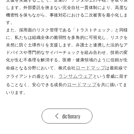
支援を実施することで、企業の「デジタル上の平穏」を取り戻
します。外部委託を挟まない完全自社一貫体制により、高度な
機密性を保ちながら、事後対応における二次被害を最小化しま
す。
また、採用面のリスク管理である「トラストチェック」と同様
に、私たちは組織全体の脆弱性を多角的に可視化し、リスクを
未然に防ぐ土壌作りを支援します。弁護士と連携した法的なア
ドバイスや専門的なサイバーチェックを組み合わせ、技術の変
化が生む不条理を解消する。医療・健康領域のように信頼が生
ロードマップ
命線となる分野において、株式会社
は最前線で
ランサムウェア
クライアントの盾となり、
という脅威に屈す
ロードマップ
ることなく、安心できる成長の
を共に描いてま
いります。
dictionary