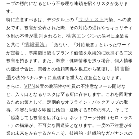
ープの標的になるという不条理な連鎖を招くリスクがありま
す。
サジェスト
特に注意すべきは、デジタル上の「
汚染」への波
及です。被害が公表された際、その対応の遅れやセキュリティ
批判
検索エンジン
体制の不備が
されると、
の候補に企業名
情報漏洩
と共に「
」「危ない」「対応最悪」といったワード
が定着し、事業復旧後もブランド価値を永続的に毀損する二次
被害を招きます。また、医療・健康情報を扱う場合、個人情報
損害
賠
の流出予告は、患者との信頼関係を根底から破壊し、
償
や法的ペナルティに直結する重大な注意点となります。
VPN
さらに、
装置の脆弱性や社員の不注意なメール開封な
ど、入り口となるリスクは至る所に存在します。これを回避す
るための策として、定期的なオフライン・バックアップの取
得、不審な挙動を即座に検知・遮断するEDRの導入、そして
「感染しても被害を広げない」ネットワーク分離（ゼロトラス
ト）の構築が、不可欠な回避策となります。一度の不注意が企
業の未来を左右するからこそ、技術的・組織的なガバナンスの