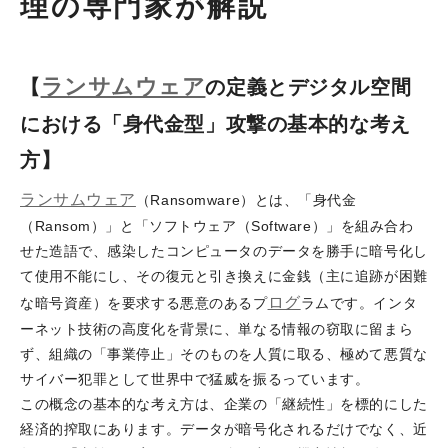
理の専門家が解説
ランサムウェア
【
の定義とデジタル空間
における「身代金型」攻撃の基本的な考え
方】
ランサムウェア
（Ransomware）とは、「身代金
（Ransom）」と「ソフトウェア（Software）」を組み合わ
せた造語で、感染したコンピュータのデータを勝手に暗号化し
て使用不能にし、その復元と引き換えに金銭（主に追跡が困難
ログ
な暗号資産）を要求する悪意のあるプ
ラムです。インタ
ーネット技術の高度化を背景に、単なる情報の窃取に留まら
ず、組織の「事業停止」そのものを人質に取る、極めて悪質な
サイバー犯罪として世界中で猛威を振るっています。
この概念の基本的な考え方は、企業の「継続性」を標的にした
経済的搾取にあります。データが暗号化されるだけでなく、近