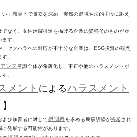
くい」環境下で孤立を深め、突然の退職や法的手段に訴え
けでなく、女性活躍推進を掲げる企業の姿勢そのものが虚
います。
中、セクハラへの対応が不十分な企業は、ESG投資の観点
ます。
イアンス
意識全体が希薄化し、不正や他のハラスメントが
ます。
スメント
ハラスメント
による
ク】
慰謝料
および加害者に対して
を求める民事訴訟が提起され
罰に発展する可能性があります。