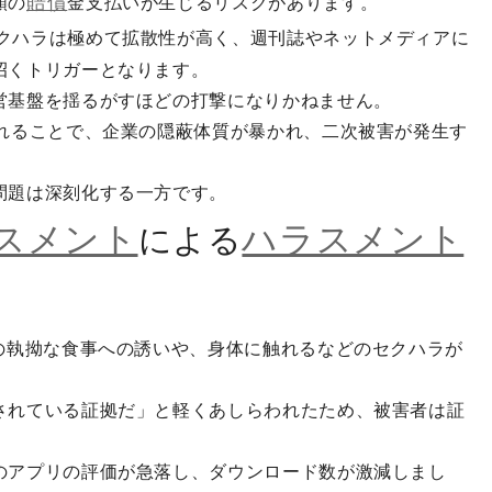
賠償
額の
金支払いが生じるリスクがあります。
クハラは極めて拡散性が高く、週刊誌やネットメディアに
招くトリガーとなります。
営基盤を揺るがすほどの打撃になりかねません。
されることで、企業の隠蔽体質が暴かれ、二次被害が発生す
問題は深刻化する一方です。
スメント
ハラスメント
による
の執拗な食事への誘いや、身体に触れるなどのセクハラが
されている証拠だ」と軽くあしらわれたため、被害者は証
のアプリの評価が急落し、ダウンロード数が激減しまし