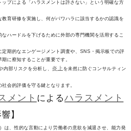
トップによる「ハラスメントは許さない」という明確な方
な教育研修を実施し、何がパワハラに該当するかの認識を
的なハードルを下げるために外部の専門機関を活用するこ
に定期的なエンゲージメント調査や、SNS・掲示板での評
早期に察知することが重要です。
炎上
評判や内部リスクを分析し、
を未然に防ぐコンサルティン
の社会的評価を守る鍵となります。
スメント
ハラスメント
による
影響】
）は、性的な言動により労働者の意欲を減退させ、能力発