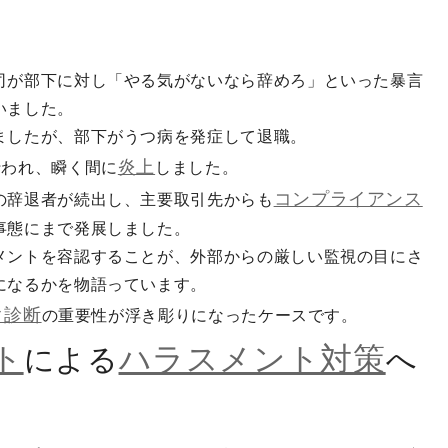
司が部下に対し「やる気がないなら辞めろ」といった暴言
いました。
ましたが、部下がうつ病を発症して退職。
炎上
行われ、瞬く間に
しました。
コンプライアンス
の辞退者が続出し、主要取引先からも
事態にまで発展しました。
メントを容認することが、外部からの厳しい監視の目にさ
になるかを物語っています。
ク診断
の重要性が浮き彫りになったケースです。
ト
ハラスメント対策
による
へ