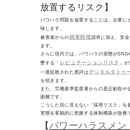
放置するリスク】
パワハラ問題を放置することは、企業に
味します。
損害
賠償
被害者からの
請求に加え、安全
ます。
さらに現代では、パワハラの実態がSN
レピュテーションリスク
墜する「
」が
デジタルタトゥ
一度拡散された悪評は
を招きます。
また、労働基準監督署からの是正勧告や
困難です。
こうした目に見えない「採用リスク」を
実態を客観的に把握する体制構築が急務
パワーハラスメン
【