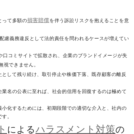
損害
賠償
とって多額の
を伴う訴訟リスクを抱えることを意
配慮義務違反として法的責任を問われるケースが増えてい
Sや口コミサイトで拡散され、企業のブランドイメージが失
無視できません。
ー
として残り続け、取引停止や株価下落、既存顧客の離反
企業名の公表に至れば、社会的信用を回復するのは極めて
最小化するためには、初期段階での適切な介入と、社内の
です。
ト
ハラスメント対策
による
の