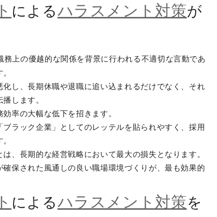
ト
ハラスメント対策
による
が
職務上の優越的な関係を背景に行われる不適切な言動であ
す。
悪化し、長期休職や退職に追い込まれるだけでなく、それ
伝播します。
務効率の大幅な低下を招きます。
「ブラック企業」としてのレッテルを貼られやすく、採用
す。
とは、長期的な経営戦略において最大の損失となります。
が確保された風通しの良い職場環境づくりが、最も効果的
ト
ハラスメント対策
による
を