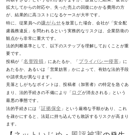
拡大してからの対応や、失った売上の回復にかかる費用の方
が、結果的に高コストになるケースが大半です。
嫌がらせ
特に、従業員への
を放置した場合、会社が「安全配
慮義務違反」を問われるという実務的なリスクは、企業防衛の
観点から非常に重大です。
法的判断基準として、以下のステップを理解しておくことが重
要です。
名誉毀損
プライバシー侵害
投稿が「
」にあたるか、「
」に
あたるか、あるいは「営業妨害」かによって、有効な法的手段
や請求先が異なります。
見落としがちなポイントは、投稿者（加害者）の特定を急ぐあ
ログ
まり、法的手続きの不備により「
が消去される」という
最悪の事態です。
証拠保全
法的手続きには「
」という厳格な手順があり、これ
を疎かにすると、法廷に持ち込んでも敗訴するリスクが高まり
ます。
ネットいじめ
風評被害
【
・
の発生