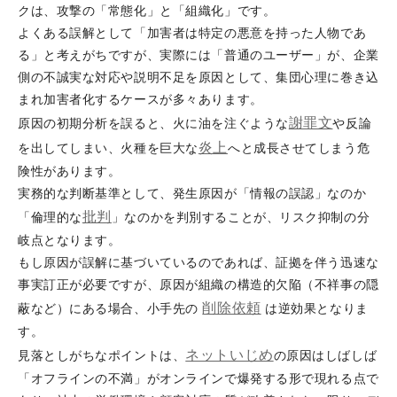
クは、攻撃の「常態化」と「組織化」です。
よくある誤解として「加害者は特定の悪意を持った人物であ
る」と考えがちですが、実際には「普通のユーザー」が、企業
側の不誠実な対応や説明不足を原因として、集団心理に巻き込
まれ加害者化するケースが多々あります。
謝罪文
原因の初期分析を誤ると、火に油を注ぐような
や反論
炎上
を出してしまい、火種を巨大な
へと成長させてしまう危
険性があります。
実務的な判断基準として、発生原因が「情報の誤認」なのか
批判
「倫理的な
」なのかを判別することが、リスク抑制の分
岐点となります。
もし原因が誤解に基づいているのであれば、証拠を伴う迅速な
事実訂正が必要ですが、原因が組織の構造的欠陥（不祥事の隠
削除依頼
蔽など）にある場合、小手先の
は逆効果となりま
す。
ネットいじめ
見落としがちなポイントは、
の原因はしばしば
「オフラインの不満」がオンラインで爆発する形で現れる点で