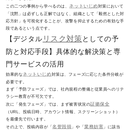
ネットいじめ
この二つの事例から学べるのは、
対策において
「沈黙」は必ずしも正解ではなく、組織として「毅然とした対
応方針」を可視化することが、攻撃を抑止するための有効な手
段であるという点です。
リスク対策
【デジタル
としての予
防と対応手段】具体的な解決策と専
門サービスの活用
ネットいじめ
効果的な
対策は、フェーズに応じた条件分岐が
必要です。
まず「予防フェーズ」では、社内規程の整備と従業員へのリテ
ラシー教育が不可欠です。
証拠保全
次に「発生フェーズ」では、まず被害状況の
（URL、投稿日時、アカウント情報、スクリーンショット）
を最優先で行います。
名誉毀損
業務妨害
その上で、投稿内容が「
」や「
」に該当