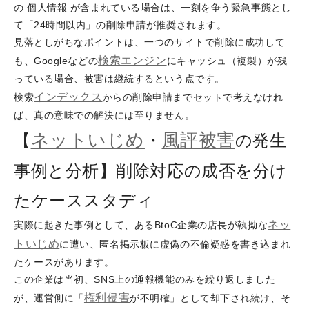
の 個人情報 が含まれている場合は、一刻を争う緊急事態とし
て「24時間以内」の削除申請が推奨されます。
見落としがちなポイントは、一つのサイトで削除に成功して
検索エンジン
も、Googleなどの
にキャッシュ（複製）が残
っている場合、被害は継続するという点です。
インデックス
検索
からの削除申請までセットで考えなけれ
ば、真の意味での解決には至りません。
ネットいじめ
風評被害
【
・
の発生
事例と分析】削除対応の成否を分け
たケーススタディ
ネッ
実際に起きた事例として、あるBtoC企業の店長が執拗な
トいじめ
に遭い、匿名掲示板に虚偽の不倫疑惑を書き込まれ
たケースがあります。
この企業は当初、SNS上の通報機能のみを繰り返しました
権利侵害
が、運営側に「
が不明確」として却下され続け、そ