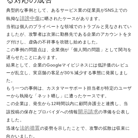
典型的な事例として、あるサービス業の従業員がSNS上での
誹謗
中傷
執拗な
に晒されたケースがあります。
当初は個人のプライベートな領域でのトラブルと見なされてい
ましたが、攻撃者は次第に勤務先である企業のアカウントをタ
グ付けし、虚偽の不祥事を吹聴し始めました。
この事例の問題点は、企業側が「個人間の問題」として関与を
遅らせたことにあります。
結果として、企業のGoogleマイビジネスには低評価のレビュ
ーが乱立し、実店舗の客足が30％減少する事態に発展しまし
た。
もう一つの事例は、カスタマーサポート担当者が特定のユーザ
ーから執拗な「ネット晒し」に遭ったケースです。
この企業は、発生から12時間以内に顧問弁護士と連携し、当
開示請求
該投稿の保存とプロバイダへの情報
の準備を公表し
ました。
法的措置
迅速な
の姿勢を示したことで、攻撃の拡散は収束に
向かいました。