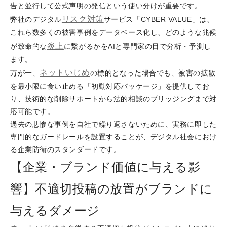
告と並行して公式声明の発信という使い分けが重要です。
リスク対策
弊社のデジタル
サービス「CYBER VALUE」は、
これら数多くの被害事例をデータベース化し、どのような兆候
炎上
が致命的な
に繋がるかをAIと専門家の目で分析・予測し
ます。
ネットいじめ
万が一、
の標的となった場合でも、被害の拡散
を最小限に食い止める「初動対応パッケージ」を提供してお
り、技術的な削除サポートから法的相談のブリッジングまで対
応可能です。
過去の悲惨な事例を自社で繰り返さないために、実務に即した
専門的なガードレールを設置することが、デジタル社会におけ
る企業防衛のスタンダードです。
【企業・ブランド価値に与える影
響】不適切投稿の放置がブランドに
与えるダメージ