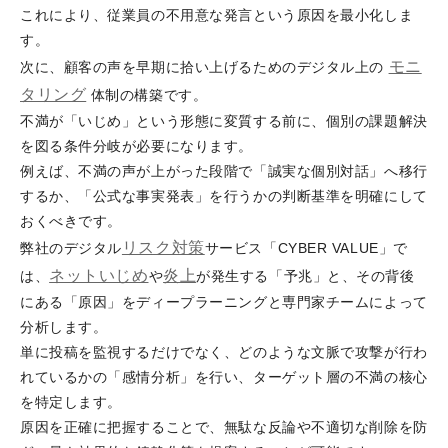
これにより、従業員の不用意な発言という原因を最小化しま
す。
モニ
次に、顧客の声を早期に拾い上げるためのデジタル上の
タリング
体制の構築です。
不満が「いじめ」という形態に変質する前に、個別の課題解決
を図る条件分岐が必要になります。
例えば、不満の声が上がった段階で「誠実な個別対話」へ移行
するか、「公式な事実発表」を行うかの判断基準を明確にして
おくべきです。
リスク対策
弊社のデジタル
サービス「CYBER VALUE」で
ネットいじめ
炎上
は、
や
が発生する「予兆」と、その背後
にある「原因」をディープラーニングと専門家チームによって
分析します。
単に投稿を監視するだけでなく、どのような文脈で攻撃が行わ
れているかの「感情分析」を行い、ターゲット層の不満の核心
を特定します。
原因を正確に把握することで、無駄な反論や不適切な削除を防