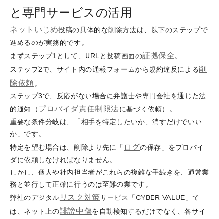
と専門サービスの活用
ネットいじめ
投稿の具体的な削除方法は、以下のステップで
進めるのが実務的です。
証拠保全
まずステップ1として、URLと投稿画面の
。
削
ステップ2で、サイト内の通報フォームから規約違反による
除依頼
。
ステップ3で、反応がない場合に弁護士や専門会社を通じた法
プロバイダ責任制限法
的通知（
に基づく依頼）。
重要な条件分岐は、「相手を特定したいか、消すだけでいい
か」です。
ログ
特定を望む場合は、削除より先に「
の保存」をプロバイ
ダに依頼しなければなりません。
しかし、個人や社内担当者がこれらの複雑な手続きを、通常業
務と並行して正確に行うのは至難の業です。
リスク対策
弊社のデジタル
サービス「CYBER VALUE」で
誹謗
中傷
は、ネット上の
を自動検知するだけでなく、各サイ