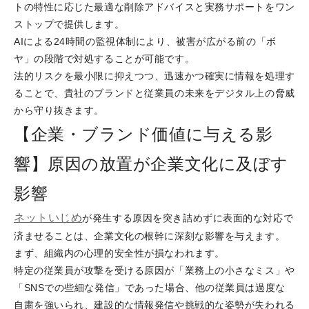
トの特性に応じた最適な削除アドバイスと実務サポートをワン
ストップで提供します。
AIによる24時間の監視体制により、被害が広がる前の「ボ
ヤ」の段階で対処することが可能です。
法的リスクを最小限に抑えつつ、迅速かつ確実に情報を処理す
ることで、貴社のブランドと従業員の未来をデジタル上の脅威
から守り抜きます。
【企業・ブランド価値に与える影
響】原因の放置が企業文化に及ぼす
影響
ネットいじめ
が発生する原因を突き詰めずに表面的な対応で
済ませることは、企業文化の根幹に深刻な影響を与えます。
まず、組織内の心理的安全性が損なわれます。
特定の従業員が攻撃を受ける原因が「業務上の小さなミス」や
「SNSでの些細な発信」であった場合、他の従業員は過度な
自粛を強いられ、建設的な情報発信や挑戦的な姿勢が失われる