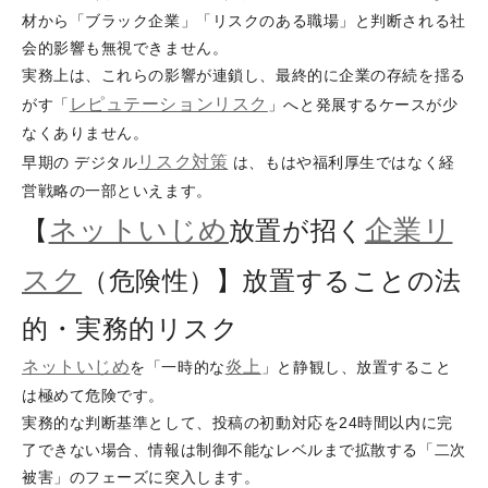
材から「ブラック企業」「リスクのある職場」と判断される社
会的影響も無視できません。
実務上は、これらの影響が連鎖し、最終的に企業の存続を揺る
レピュテーションリスク
がす「
」へと発展するケースが少
なくありません。
リスク対策
早期の デジタル
は、もはや福利厚生ではなく経
営戦略の一部といえます。
ネットいじめ
企業リ
【
放置が招く
スク
（危険性）】放置することの法
的・実務的リスク
ネットいじめ
炎上
を「一時的な
」と静観し、放置すること
は極めて危険です。
実務的な判断基準として、投稿の初動対応を24時間以内に完
了できない場合、情報は制御不能なレベルまで拡散する「二次
被害」のフェーズに突入します。