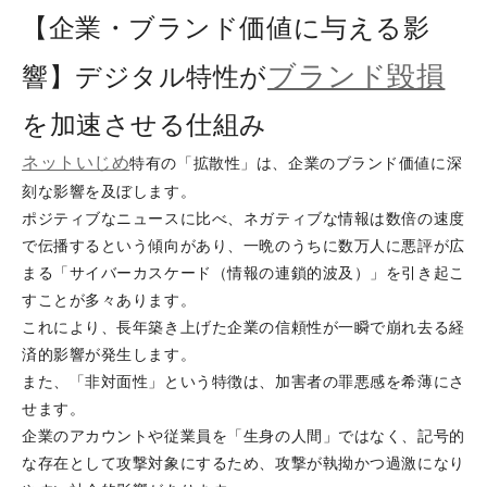
【企業・ブランド価値に与える影
ブランド毀損
響】デジタル特性が
を加速させる仕組み
ネットいじめ
特有の「拡散性」は、企業のブランド価値に深
刻な影響を及ぼします。
ポジティブなニュースに比べ、ネガティブな情報は数倍の速度
で伝播するという傾向があり、一晩のうちに数万人に悪評が広
まる「サイバーカスケード（情報の連鎖的波及）」を引き起こ
すことが多々あります。
これにより、長年築き上げた企業の信頼性が一瞬で崩れ去る経
済的影響が発生します。
また、「非対面性」という特徴は、加害者の罪悪感を希薄にさ
せます。
企業のアカウントや従業員を「生身の人間」ではなく、記号的
な存在として攻撃対象にするため、攻撃が執拗かつ過激になり