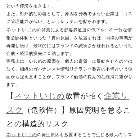
という停滞を招きます。
また、対外的な影響として、原因を分析できない企業は「リス
ク管理能力が低い」というレッテルを貼られます。
ネットいじめ
の背景にある顧客満足度の低下や、不十分な情
報公開体制といった「真の原因」を放置すれば、同様の事態が
再発し続け、最終的にはブランドの誠実さが疑われるという社
会的・経済的損失に直結します。
実務上は、いじめの原因を「個人の資質」に帰結させるのでは
なく、組織のガバナンスや情報リテラシー教育の不備という側
面から捉え直すことが、ブランド価値の長期的な維持に繋がり
ます。
ネットいじめ
企業リ
【
放置が招く
スク
（危険性）】原因究明を怠るこ
との構造的リスク
ネットいじめ
の発生原因を放置することで生じる最大のリス