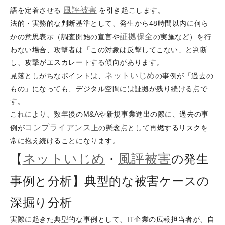
風評被害
語を定着させる
を引き起こします。
法的・実務的な判断基準として、発生から48時間以内に何ら
証拠保全
かの意思表示（調査開始の宣言や
の実施など）を行
わない場合、攻撃者は「この対象は反撃してこない」と判断
し、攻撃がエスカレートする傾向があります。
ネットいじめ
見落としがちなポイントは、
の事例が「過去の
もの」になっても、デジタル空間には証拠が残り続ける点で
す。
これにより、数年後のM&Aや新規事業進出の際に、過去の事
コンプライアンス
例が
上の懸念点として再燃するリスクを
常に抱え続けることになります。
ネットいじめ
風評被害
【
・
の発生
事例と分析】典型的な被害ケースの
深掘り分析
実際に起きた典型的な事例として、IT企業の広報担当者が、自