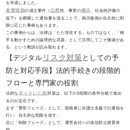
を作成しました。
名誉毀損
公然
摘示
の成立要件（
性、事実の
、社会的評価の
低下）を網羅した通知書を送ることで、掲示板側が自主的に削
除に応じた事例もあります。
この事例からは、法律は「ただ存在する」ものではなく、「相
手を動かすための論理的な武器」として活用してこそ価値があ
る、という教訓が読み取れます。
リスク対策
【デジタル
としての予
防と対応手段】法的手続きの段階的
フローと専門家の役割
ネットいじめ
法的な
対策は、以下の3段階の条件分岐で進め
るのが定石です。
まず「警告フェーズ」として、投稿者に弁護士名義での通知を
行い、自主的な削除を促す。
次に「削除フェーズ」として、運営会社への送信防止措置依
頼。