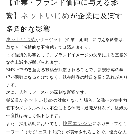
【企業・ブランド価値に与える影
ネットいじめ
響】
が企業に及ぼす
多角的な影響
ネットいじめ
がターゲット（企業・組織）に与える影響は、
単なる「感情的な不快感」では済みません。
まず経済的影響として、ブランドイメージの失墜による直接的
な売上減少が挙げられます。
SNS上での悪意ある投稿が拡散されることで、新規顧客の獲
得が困難になるだけでなく、既存顧客の離反を招く恐れがあり
ます。
次に、人的リソースへの深刻な影響です。
ネットいじめ
従業員が
の対象となった場合、業務への集中力
低下やメンタルヘルス不全による休職・退職が相次ぎ、組織の
生産性は著しく低下します。
検索エンジン
また、採用活動においても、
にネガティブなキ
サジェスト
ーワード（
汚染）が表示されることで、優秀な人