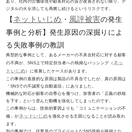
あり、社内の労働環境や顧客対応の質が改善されない限り、デ
ジタルの火を消しても再燃し続けるというリスクです。
ネットいじめ
風評被害
【
・
の発生
事例と分析】発生原因の深掘りによ
る失敗事例の教訓
典型的な事例として、あるメーカーの不具合対応に対する顧客
ネッ
の不満が、SNS上で特定担当者への執拗なバッシング（
トいじめ
）に発展したケースがあります。
この事例の直接的な原因は製品の不具合でしたが、真の原因は
「SNSでの不誠実な自動返信」にありました。
機械的な対応が顧客の自尊心を傷つけ、加害者の「正義の鉄槌
を下す」という歪んだ動機を強化してしまったのです。
この事例からは、技術的要因よりも「コミュニケーションの不
ネットいじめ
備」が
を激化させる主因になることが読み取れ
ます。
別の事例では、従業員のプライベートなSNS投稿が発端とな