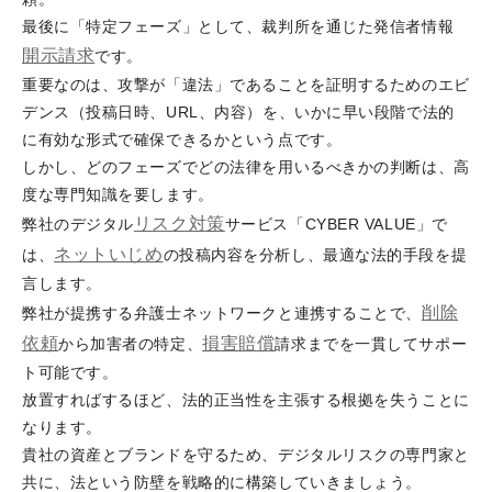
最後に「特定フェーズ」として、裁判所を通じた発信者情報
開示請求
です。
重要なのは、攻撃が「違法」であることを証明するためのエビ
デンス（投稿日時、URL、内容）を、いかに早い段階で法的
に有効な形式で確保できるかという点です。
しかし、どのフェーズでどの法律を用いるべきかの判断は、高
度な専門知識を要します。
リスク対策
弊社のデジタル
サービス「CYBER VALUE」で
ネットいじめ
は、
の投稿内容を分析し、最適な法的手段を提
言します。
削除
弊社が提携する弁護士ネットワークと連携することで、
依頼
損害
賠償
から加害者の特定、
請求までを一貫してサポー
ト可能です。
放置すればするほど、法的正当性を主張する根拠を失うことに
なります。
貴社の資産とブランドを守るため、デジタルリスクの専門家と
共に、法という防壁を戦略的に構築していきましょう。