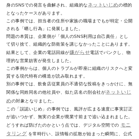
ネットいじめ
身のSNSでの発言を曲解され、組織的な
の標的
となったケースがあります。
この事例では、担当者の住所や家族の職場までもが特定・公開
される「晒し行為」に発展しました。
問題の本質は、企業側が「個人のSNS利用は自己責任」とし
て切り捨て、組織的な防衛策を講じなかったことにあります。
嫌がらせ
結果として、企業の電話回線が
電話でパンクし、物
理的な営業妨害が発生しました。
この事例からは、個人のトラブルが即座に組織のリスクへと変
質する現代特有の構造が読み取れます。
別の事例では、飲食店従業員の不適切な投稿をきっかけに、無
ネットいじ
関係な同姓同名の他社員や、似た店名の別会社が
め
の対象となりました。
この「誤認いじめ」の事例では、風評が広まる速度に事実訂正
が追いつかず、無実の企業が廃業寸前まで追い込まれました。
モニ
どうすれば防げたのかという点では、デジタル空間での
タリング
を常時行い、誤情報の拡散が始まった瞬間に、公式