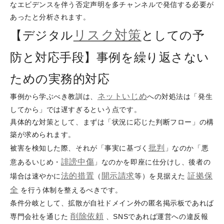
なエビデンスを伴う否定声明を多チャンネルで発信する必要が
あったと分析されます。
リスク対策
【デジタル
としての予
防と対応手段】事例を繰り返さない
ための実務的対応
ネットいじめ
事例から学ぶべき教訓は、
への対処法は「発生
してから」では遅すぎるという点です。
具体的な対策として、まずは「状況に応じた判断フロー」の構
築が求められます。
批判
被害を検知した際、それが「事実に基づく
」なのか「悪
誹謗
中傷
意あるいじめ・
」なのかを即座に仕分けし、後者の
法的措置
開示請求
証拠保
場合は速やかに
（
等）を見据えた
全
を行う体制を整えるべきです。
条件分岐として、拡散が自社ドメイン外の匿名掲示板であれば
削除依頼
専門会社を通じた
、SNSであれば運営への違反報