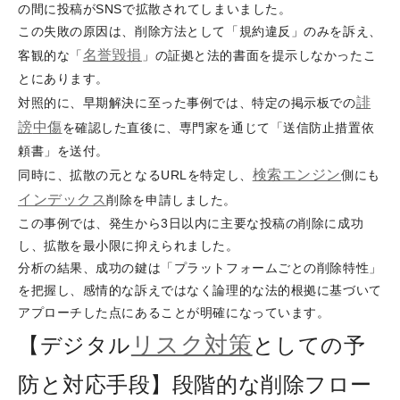
の間に投稿がSNSで拡散されてしまいました。
この失敗の原因は、削除方法として「規約違反」のみを訴え、
名誉毀損
客観的な「
」の証拠と法的書面を提示しなかったこ
とにあります。
誹
対照的に、早期解決に至った事例では、特定の掲示板での
謗
中傷
を確認した直後に、専門家を通じて「送信防止措置依
頼書」を送付。
検索エンジン
同時に、拡散の元となるURLを特定し、
側にも
インデックス
削除を申請しました。
この事例では、発生から3日以内に主要な投稿の削除に成功
し、拡散を最小限に抑えられました。
分析の結果、成功の鍵は「プラットフォームごとの削除特性」
を把握し、感情的な訴えではなく論理的な法的根拠に基づいて
アプローチした点にあることが明確になっています。
リスク対策
【デジタル
としての予
防と対応手段】段階的な削除フロー