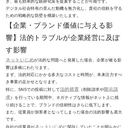
ぎ、最も効果的な鎮静化策を提案することが可能です。
デジタル社会特有の歪んだ動機を無力化し、貴社の信頼を守る
ための戦略的な防壁を構築いたします。
【企業・ブランド価値に与える影
響】法的トラブルが企業経営に及ぼ
す影響
ネットいじめ
が法的な問題へと発展した場合、企業が被る影
響は多岐にわたります。
まず、法的対応にかかる多大なコストと時間が、本来注力すべ
き事業の足かせとなります。
法的措置
開示請
特に、SNSでの投稿に対して
（削除請求や
求
）を行っている期間中、ネガティブな情報がネット上に残
り続けることで、ブランドの信頼性はさらに低下します。
また、従業員が加害者となってしまった場合の法的影響も甚大
です。
ネットいじめ
自社の従業員が
に関与していたことが明らかに