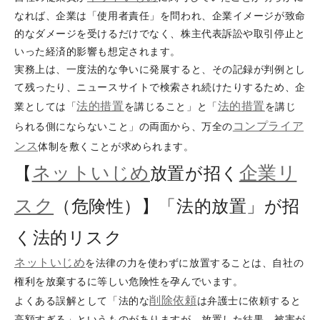
なれば、企業は「使用者責任」を問われ、企業イメージが致命
的なダメージを受けるだけでなく、株主代表訴訟や取引停止と
いった経済的影響も想定されます。
実務上は、一度法的な争いに発展すると、その記録が判例とし
て残ったり、ニュースサイトで検索され続けたりするため、企
法的措置
法的措置
業としては「
を講じること」と「
を講じ
コンプライア
られる側にならないこと」の両面から、万全の
ンス
体制を敷くことが求められます。
ネットいじめ
企業リ
【
放置が招く
スク
（危険性）】「法的放置」が招
く法的リスク
ネットいじめ
を法律の力を使わずに放置することは、自社の
権利を放棄するに等しい危険性を孕んでいます。
削除依頼
よくある誤解として「法的な
は弁護士に依頼すると
高額すぎる」というものがありますが、放置した結果、被害が