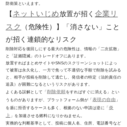
防衛策といえます。
ネットいじめ
企業リ
【
放置が招く
スク
（危険性）】「消さない」こと
が招く連鎖的なリスク
削除対応を後回しにする最大の危険性は、情報の「二次拡散」
と「証拠隠滅」のトレードオフにあります。
放置すればまとめサイトやSNSのスクリーンショットによっ
て被害は永久化し、一方で焦って不適切な手順で削除を試みる
と、相手が投稿を削除して逃亡し、発信者の特定（法的責任の
追及）が困難になるというリスクがあります。
削除依頼
よくある誤解として「
をすればすぐに消える」とい
表現の自由
うものがありますが、プラットフォーム側が「
」
炎
を盾に拒否するケースも多く、根拠のない申請は逆に「
上
」を加速させる燃料になりかねません。
実務的な判断基準として、投稿に個人名、住所、電話番号など