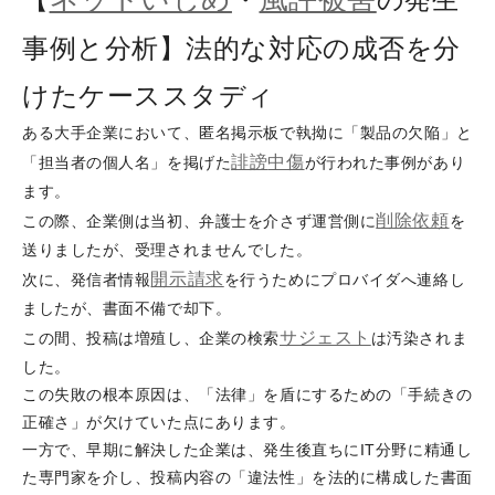
事例と分析】法的な対応の成否を分
けたケーススタディ
ある大手企業において、匿名掲示板で執拗に「製品の欠陥」と
誹謗
中傷
「担当者の個人名」を掲げた
が行われた事例があり
ます。
削除依頼
この際、企業側は当初、弁護士を介さず運営側に
を
送りましたが、受理されませんでした。
開示請求
次に、発信者情報
を行うためにプロバイダへ連絡し
ましたが、書面不備で却下。
サジェスト
この間、投稿は増殖し、企業の検索
は汚染されま
した。
この失敗の根本原因は、「法律」を盾にするための「手続きの
正確さ」が欠けていた点にあります。
一方で、早期に解決した企業は、発生後直ちにIT分野に精通し
た専門家を介し、投稿内容の「違法性」を法的に構成した書面