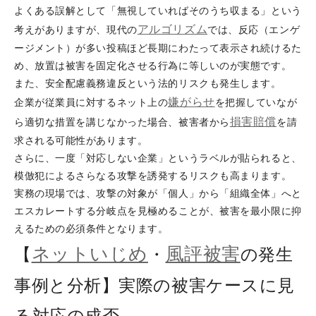
よくある誤解として「無視していればそのうち収まる」という
アルゴリズム
考えがありますが、現代の
では、反応（エンゲ
ージメント）が多い投稿ほど長期にわたって表示され続けるた
め、放置は被害を固定化させる行為に等しいのが実態です。
また、安全配慮義務違反という法的リスクも発生します。
嫌がらせ
企業が従業員に対するネット上の
を把握していなが
損害
賠償
ら適切な措置を講じなかった場合、被害者から
を請
求される可能性があります。
さらに、一度「対応しない企業」というラベルが貼られると、
模倣犯によるさらなる攻撃を誘発するリスクも高まります。
実務の現場では、攻撃の対象が「個人」から「組織全体」へと
エスカレートする分岐点を見極めることが、被害を最小限に抑
えるための必須条件となります。
ネットいじめ
風評被害
【
・
の発生
事例と分析】実際の被害ケースに見
る対応の成否