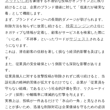
ネットいじめ
を象徴する不適切な投稿がオンライン上に残り
続けることは、企業のブランド価値に対して「低速だが確実な
毒」として機能します。
まず、ブランドイメージへの長期的ダメージが挙げられます。
検索エンジン
削除方法を知らずに放置し続けると、
の上位に
ネガティブな情報が定着し、顧客がサービス名を検索した際に
サジェスト
「いじめ」「不祥事」といったワードが
されるよ
うになります。
これは、潜在顧客の信頼を著しく損なう経済的影響を及ぼしま
す。
また、従業員の安全確保という側面でも深刻な影響がありま
す。
従業員個人に対する攻撃投稿が削除されずに残り続けると、当
該社員の精神的苦痛が拡大するだけでなく、企業が「従業員を
守らない組織」であるという社会的評価を受け、リクルーティ
ング（採用）や離職率に壊滅的な打撃を与えます。
実務上は、投稿が一件あるだけで「氷山の一角」と見なされる
ことが多いため、迅速な削除対応は企業価値を守るための必須