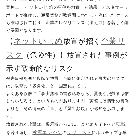
ネットいじめ
実務上、
の事例を放置した結果、カスタマーサ
ポートが麻痺し、通常業務が数週間にわたって停止したケース
も確認されており、企業のレジリエンス（復元力）を著しく削
ぐ要因となります。
ネットいじめ
企業リ
【
放置が招く
スク
（危険性）】放置された事例が
示す致命的なリスク
被害事例を初期段階で放置した際に想定される最大のリスク
は、攻撃の「多角化」と「固定化」です。
よくある誤解に「事実無根の書き込みなら、賢明な消費者は信
じないだろう」というものがありますが、実際には情報の真偽
よりも、その情報の「量」と「露出頻度」が認知を形成しま
す。
転載
放置された攻撃は、掲示板からSNS、まとめサイトへと
検索エンジン
サジェスト
を繰り返し、
の
にネガティブな単