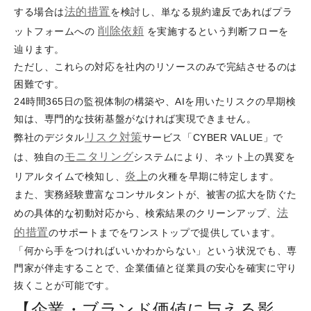
法的措置
する場合は
を検討し、単なる規約違反であればプラ
削除依頼
ットフォームへの
を実施するという判断フローを
辿ります。
ただし、これらの対応を社内のリソースのみで完結させるのは
困難です。
24時間365日の監視体制の構築や、AIを用いたリスクの早期検
知は、専門的な技術基盤がなければ実現できません。
リスク対策
弊社のデジタル
サービス「CYBER VALUE」で
モニタリング
は、独自の
システムにより、ネット上の異変を
炎上
リアルタイムで検知し、
の火種を早期に特定します。
また、実務経験豊富なコンサルタントが、被害の拡大を防ぐた
法
めの具体的な初動対応から、検索結果のクリーンアップ、
的措置
のサポートまでをワンストップで提供しています。
「何から手をつければいいかわからない」という状況でも、専
門家が伴走することで、企業価値と従業員の安心を確実に守り
抜くことが可能です。
【企業・ブランド価値に与える影