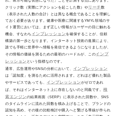
れ、表示可能な状態になった」ことを計測する点にあります。
リーチ
クリック数（実際にアクションを起こした数）や
数
（表示された人数の合計）とは異なる概念であることを理解し
ておく必要があります。健康や医療に関連するYMYL領域のサ
イト運営においては、まず正しい情報がユーザーの目に触れる
インプレッション
機会、すなわち
を確保することが、信頼
構築の第一歩となります。インターネット技術の進展により、
誰でも手軽に世界中へ情報を発信できるようになりましたが、
インプ
その情報の価値を測るための最初のハードルが、この
レッション
という指標なのです。
インプレッション
通常、広告運用やSNSの分析において、
は「認知度」を測るために活用されます。どれほど優れた製品
インプレッション
やサービスであっても、
がゼロであれ
検
ば、それはインターネット上に存在しないのと同義です。
索エンジン
の結果画面（SERP）に表示された回数や、SNS
のタイムラインに流れた回数を積み上げることで、ブランドの
認知を高め、その後の比較検討や購入へと繋げる導線が作られ