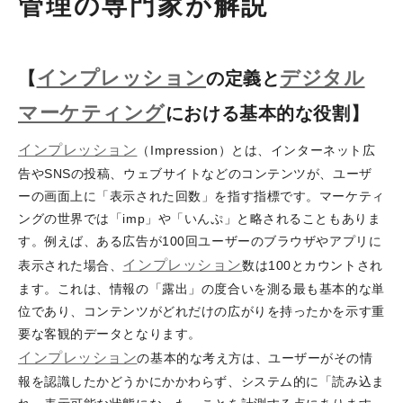
管理の専門家が解説
インプレッション
デジタル
【
の定義と
マーケティング
における基本的な役割】
インプレッション
（Impression）とは、インターネット広
告やSNSの投稿、ウェブサイトなどのコンテンツが、ユーザ
ーの画面上に「表示された回数」を指す指標です。マーケティ
ングの世界では「imp」や「いんぷ」と略されることもありま
す。例えば、ある広告が100回ユーザーのブラウザやアプリに
インプレッション
表示された場合、
数は100とカウントされ
ます。これは、情報の「露出」の度合いを測る最も基本的な単
位であり、コンテンツがどれだけの広がりを持ったかを示す重
要な客観的データとなります。
インプレッション
の基本的な考え方は、ユーザーがその情
報を認識したかどうかにかかわらず、システム的に「読み込ま