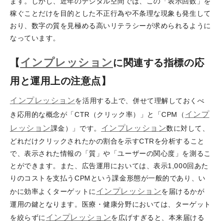
ます。しかし、近年のデジタル空間では、この「表示回数」を
稼ぐことだけを目的とした不正行為や不条理な現象も発生して
おり、数字の質を見極める高いリテラシーが求められるように
なっています。
インプレッション
【
に関連する指標の応
用と運用上の注意点】
インプレッション
を活用する上で、併せて理解しておくべ
インプ
き応用的な概念が「CTR（クリック率）」と「CPM（
レッション
インプレッション
課金）」です。
数に対して、
どれだけクリックされたかの割合を示すCTRを分析すること
で、表示された情報の「質」や「ユーザーの関心度」を測るこ
とができます。また、広告運用においては、表示1,000回あた
りのコストを支払うCPMという課金形態が一般的であり、い
インプレッション
かに効率よくターゲットに
を届けるかが
運用の鍵となります。医療・健康分野においては、ターゲット
インプレッション
を絞らずに
を広げすぎると、本来届ける