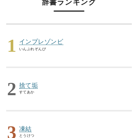
辞書ランキング
1
インプレゾンビ
いんぷれぞんび
2
捨て垢
すてあか
3
凍結
とうけつ