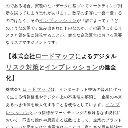
のである場合、実態のないデータに基づいてマーケティング判
断を誤ってしまう恐れがあります。数字の多寡に一喜一憂する
インプレッション
のではなく、その
が「誰によって」「ど
のような文脈で」生み出されたものなのか、その裏側にあるリ
スクと質を常に注視することが、健全な企業運営における重要
なリスクマネジメントです。
ロードマップ
【株式会社
によるデジタル
リスク対策
インプレッション
と
の健全
化】
ロードマップ
株式会社
は、インターネット技術の普及に伴っ
て生じる情報格差やデジタル上の不条理を解消し、企業の本来
インプ
あるべき価値を最大化することを使命としています。
レッション
という指標がマーケティングの根幹をなす現代に
おいて、不当な操作や悪意ある拡散によって、企業のブランド
イメージが歪められて表示されることは、私たちが最も解決す