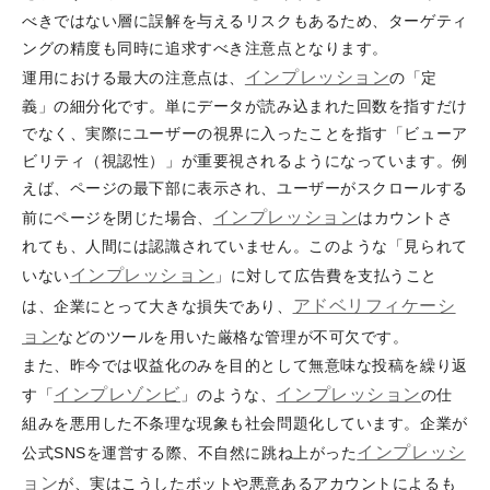
べきではない層に誤解を与えるリスクもあるため、ターゲティ
ングの精度も同時に追求すべき注意点となります。
インプレッション
運用における最大の注意点は、
の「定
義」の細分化です。単にデータが読み込まれた回数を指すだけ
でなく、実際にユーザーの視界に入ったことを指す「ビューア
ビリティ（視認性）」が重要視されるようになっています。例
えば、ページの最下部に表示され、ユーザーがスクロールする
インプレッション
前にページを閉じた場合、
はカウントさ
れても、人間には認識されていません。このような「見られて
インプレッション
いない
」に対して広告費を支払うこと
アドベリフィケーシ
は、企業にとって大きな損失であり、
ョン
などのツールを用いた厳格な管理が不可欠です。
また、昨今では収益化のみを目的として無意味な投稿を繰り返
インプレゾンビ
インプレッション
す「
」のような、
の仕
組みを悪用した不条理な現象も社会問題化しています。企業が
インプレッシ
公式SNSを運営する際、不自然に跳ね上がった
ョン
が、実はこうしたボットや悪意あるアカウントによるも