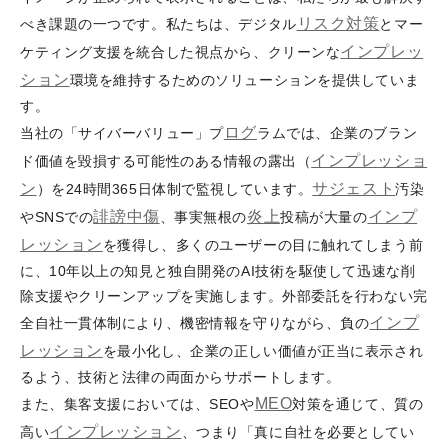
リスク対策
べき課題の一つです。私たちは、デジタル
とマー
インプレッ
ケティング支援を統合した視点から、クリーンな
ション
環境を維持するためのソリューションを提供していま
す。
ログ
当社の「サイバーバリュー」プ
ラムでは、企業のブラン
インプレッショ
ド価値を毀損する可能性のある情報の露出（
ン
サジェスト
）を24時間365日体制で監視しています。
汚染
誹謗
中傷
炎上
インプ
やSNSでの
、事実無根の
投稿が大量の
レッション
を獲得し、多くのユーザーの目に触れてしまう前
に、10年以上の知見と独自開発のAI技術を駆使して迅速な削
除支援やクリーンアップを実施します。外部委託を行わない完
インプ
全自社一貫体制により、機密情報を守りながら、負の
レッション
を最小化し、企業の正しい価値が正当に表示され
るよう、技術と法律の両面からサポートします。
MEO
また、集客支援においては、SEOや
対策を通じて、質の
インプレッション
高い
、つまり「真に自社を必要としてい