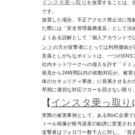
インスタ乗っ取り
を放置することは、
です。
放置した場合、不正アクセス禁止法に抵
た際には「安全管理義務違反」として法
よくある誤解として「個人アカウントで
ント
の方が攻撃者にとっては利用価値が
見落としがちなポイントは、一つのSN
社内ネットワークへの侵入を許す「ドミ
発見から24時間以内の初動対応が、被
体のセキュリティ事故」に発展させるか
早期に適切な対応フローを回さない限り
インスタ乗っ取り
【
実際の被害事例として、あるBtoC企業
ィール画像が暗号資産の勧誘に変更され
攻撃者はフォロワー数千人に対し、「投資