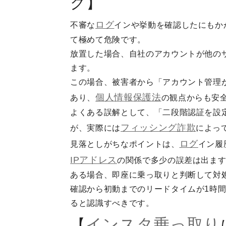
ク】
ログ
不審な
インや挙動を確認したにもか
て極めて危険です。
放置した場合、自社のアカウントが他の
ます。
この場合、被害者から「アカウント管理
個人情報保護法
あり、
の観点からも安
よくある誤解として、「二段階認証を設
フィッシング詐欺
が、実際には
によっ
ログ
見落としがちなポイントは、
イン履
IPアドレス
の関係で多少の誤差は出ま
ある場合、即座に乗っ取りと判断して対
確認から初動までのリードタイムが1時
ると認識すべきです。
インスタ乗っ取り
【