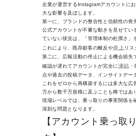
企業が運営するInstagramアカウン
大な影響を及ぼします。
第一に、ブランドの整合性と信頼性の喪
公式アカウントが不審な動きを見せてい
ていない状況は、「管理体制の杜撰さ」
炎上
これにより、既存顧客の離反や
リス
第二に、広報活動の停止による機会損失
凍結
確認が遅れてアカウントが完全に
・
点や過去の投稿データ、インサイトデー
これをゼロから再構築するには多大な広
万から数千万規模に及ぶことも稀ではあ
現場レベルでは、乗っ取りの事実関係を
深刻な問題となります。
【アカウント乗っ取