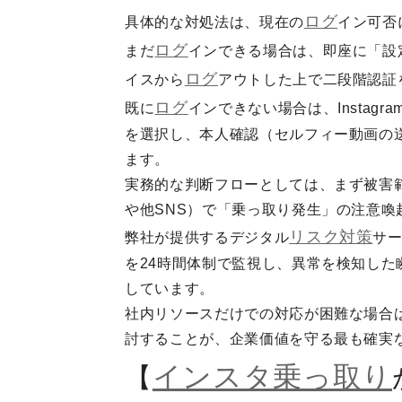
ログ
具体的な対処法は、現在の
イン可否
ログ
まだ
インできる場合は、即座に「設
ログ
イスから
アウトした上で二段階認証
ログ
既に
インできない場合は、Instagra
を選択し、本人確認（セルフィー動画の
ます。
実務的な判断フローとしては、まず被害
や他SNS）で「乗っ取り発生」の注意喚
リスク対策
弊社が提供するデジタル
サー
を24時間体制で監視し、異常を検知し
しています。
社内リソースだけでの対応が困難な場合
討することが、企業価値を守る最も確実
インスタ乗っ取り
【