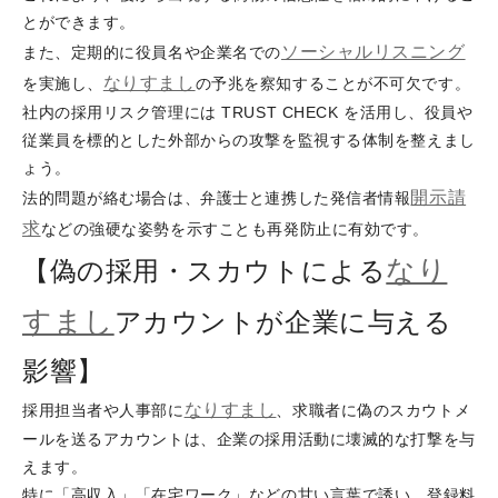
とができます。
ソーシャルリスニング
また、定期的に役員名や企業名での
なりすまし
を実施し、
の予兆を察知することが不可欠です。
社内の採用リスク管理には TRUST CHECK を活用し、役員や
従業員を標的とした外部からの攻撃を監視する体制を整えまし
ょう。
開示請
法的問題が絡む場合は、弁護士と連携した発信者情報
求
などの強硬な姿勢を示すことも再発防止に有効です。
なり
【偽の採用・スカウトによる
すまし
アカウントが企業に与える
影響】
なりすまし
採用担当者や人事部に
、求職者に偽のスカウトメ
ールを送るアカウントは、企業の採用活動に壊滅的な打撃を与
えます。
特に「高収入」「在宅ワーク」などの甘い言葉で誘い、登録料