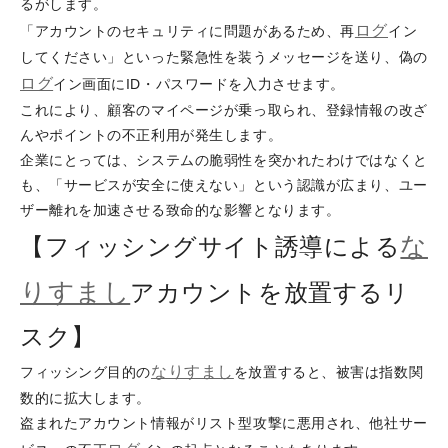
るがします。
ログ
「アカウントのセキュリティに問題があるため、再
イン
してください」といった緊急性を装うメッセージを送り、偽の
ログ
イン画面にID・パスワードを入力させます。
これにより、顧客のマイページが乗っ取られ、登録情報の改ざ
んやポイントの不正利用が発生します。
企業にとっては、システムの脆弱性を突かれたわけではなくと
も、「サービスが安全に使えない」という認識が広まり、ユー
ザー離れを加速させる致命的な影響となります。
な
【フィッシングサイト誘導による
りすまし
アカウントを放置するリ
スク】
なりすまし
フィッシング目的の
を放置すると、被害は指数関
数的に拡大します。
盗まれたアカウント情報がリスト型攻撃に悪用され、他社サー