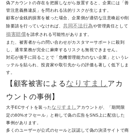
偽アカウントの存在を把握しながら放置すると、企業には「善
管注意義務違反」を問われる法的リスクが生じます。
顧客が金銭的損害を被った場合、企業側が適切な注意喚起や削
共同不法行為
除要請を行っていなければ、
や管理責任として
損害
賠償
を請求される可能性があります。
また、被害者からの問い合わせがカスタマーサポートに殺到
し、通常業務が完全に麻痺するリスクも無視できません。
対応が後手に回ることで「危機管理能力のない企業」というレ
ッテルを貼られ、投資家や取引先からの評価も著しく低下しま
す。
なりすまし
【顧客被害による
アカ
ウントの事例】
なりすまし
大手ECサイトを装った
アカウントが、「期間限
定の80%オフセール」と称して偽の広告をSNS上に配信した
事例があります。
多くのユーザーが公式のセールと誤認して偽の決済サイトで商