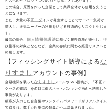
ログ
ビスへの不正
インの起点となることもあります。
この場合、原因を作った企業として業界全体から信用を失うこ
とになります。
ログ
また、大量の不正
インが発生することでサーバー負荷が
増大し、正規ユーザーの利用を妨げる技術的なリスクも生じま
す。
個人情報保護法
最悪の場合、
に基づく報告義務が発生し、行
政指導の対象となるなど、企業の存続に関わる経営リスクへと
発展します。
な
【フィッシングサイト誘導による
りすまし
アカウントの事例】
なりすまし
金融機関を装った
メールやSNS投稿が、「不正ア
クセスの確認」を名目に偽のネットバンキング画面へ誘導した
事例があります。
顧客が入力した合言葉やワンタイムパスワードがリアルタイム
で盗まれ、数千万円単位の預金が不正送金されました。