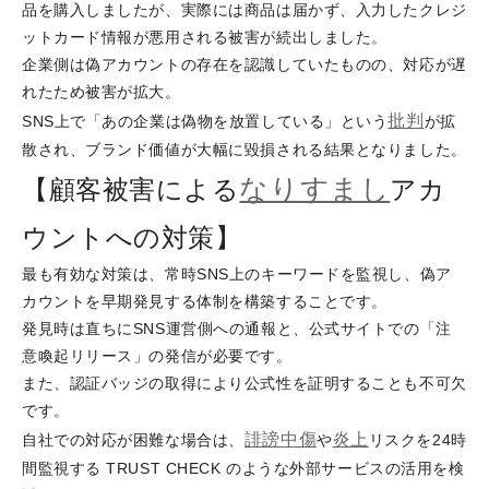
品を購入しましたが、実際には商品は届かず、入力したクレジ
ットカード情報が悪用される被害が続出しました。
企業側は偽アカウントの存在を認識していたものの、対応が遅
れたため被害が拡大。
批判
SNS上で「あの企業は偽物を放置している」という
が拡
散され、ブランド価値が大幅に毀損される結果となりました。
なりすまし
【顧客被害による
アカ
ウントへの対策】
最も有効な対策は、常時SNS上のキーワードを監視し、偽ア
カウントを早期発見する体制を構築することです。
発見時は直ちにSNS運営側への通報と、公式サイトでの「注
意喚起リリース」の発信が必要です。
また、認証バッジの取得により公式性を証明することも不可欠
です。
誹謗
中傷
炎上
自社での対応が困難な場合は、
や
リスクを24時
間監視する TRUST CHECK のような外部サービスの活用を検