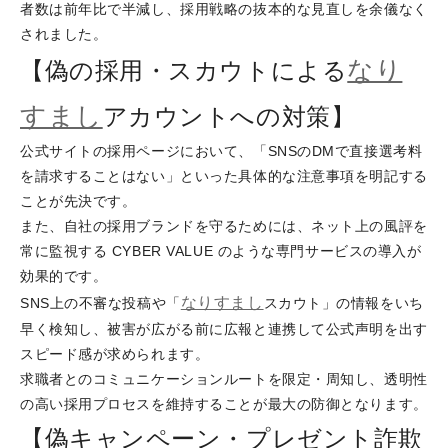
者数は前年比で半減し、採用戦略の抜本的な見直しを余儀なく
されました。
なり
【偽の採用・スカウトによる
すまし
アカウントへの対策】
公式サイトの採用ページにおいて、「SNSのDMで直接選考料
を請求することはない」といった具体的な注意事項を明記する
ことが先決です。
また、自社の採用ブランドを守るためには、ネット上の風評を
常に監視する CYBER VALUE のような専門サービスの導入が
効果的です。
なりすまし
SNS上の不審な投稿や「
スカウト」の情報をいち
早く検知し、被害が広がる前に広報と連携して公式声明を出す
スピード感が求められます。
求職者とのコミュニケーションルートを限定・周知し、透明性
の高い採用プロセスを維持することが最大の防御となります。
【偽キャンペーン・プレゼント詐欺