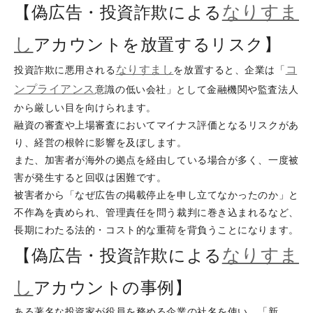
なりすま
【偽広告・投資詐欺による
し
アカウントを放置するリスク】
なりすまし
コ
投資詐欺に悪用される
を放置すると、企業は「
ンプライアンス
意識の低い会社」として金融機関や監査法人
から厳しい目を向けられます。
融資の審査や上場審査においてマイナス評価となるリスクがあ
り、経営の根幹に影響を及ぼします。
また、加害者が海外の拠点を経由している場合が多く、一度被
害が発生すると回収は困難です。
被害者から「なぜ広告の掲載停止を申し立てなかったのか」と
不作為を責められ、管理責任を問う裁判に巻き込まれるなど、
長期にわたる法的・コスト的な重荷を背負うことになります。
なりすま
【偽広告・投資詐欺による
し
アカウントの事例】
ある著名な投資家が役員を務める企業の社名を使い、「新