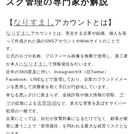
スク管理の専門家が解説
なりすまし
【
アカウントとは】
なりすまし
アカウントとは、実在する企業や組織、個人を装
って作成された偽のSNSアカウントやWebサイトのことで
す。
公式のロゴや名称、プロフィール画像を無断で使用し、第三者
なりすまし
が本人に
て情報発信を行います。
近年のSNS普及に伴い、InstagramやX（旧Twitter）、
Facebook、LINEなどで急増しており、企業のブランドイメー
ジを悪用して消費者を欺く手口が巧妙化しています。
デ
単なる悪ふざけに留まらず、金銭詐取や個人情報の窃取、
マ
名誉毀損
の拡散による
など、多大な実害を及ぼすサイバー
犯罪の一種です。
企業にとっては、自社が攻撃対象になるだけでなく、顧客が被
害に遭うことで「管理責任」を問われる重大な経営リスクとな
ります。