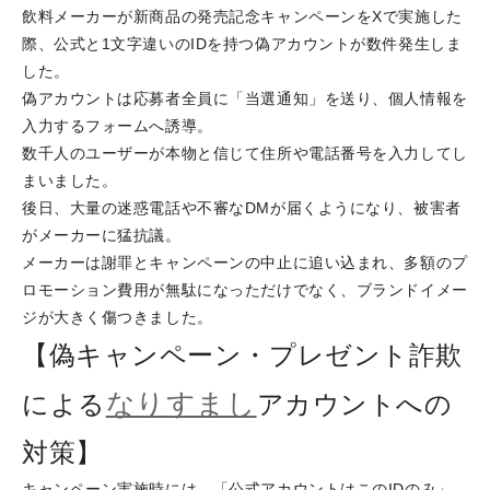
飲料メーカーが新商品の発売記念キャンペーンをXで実施した
際、公式と1文字違いのIDを持つ偽アカウントが数件発生しま
した。
偽アカウントは応募者全員に「当選通知」を送り、個人情報を
入力するフォームへ誘導。
数千人のユーザーが本物と信じて住所や電話番号を入力してし
まいました。
後日、大量の迷惑電話や不審なDMが届くようになり、被害者
がメーカーに猛抗議。
メーカーは謝罪とキャンペーンの中止に追い込まれ、多額のプ
ロモーション費用が無駄になっただけでなく、ブランドイメー
ジが大きく傷つきました。
【偽キャンペーン・プレゼント詐欺
なりすまし
による
アカウントへの
対策】
キャンペーン実施時には、「公式アカウントはこのIDのみ」