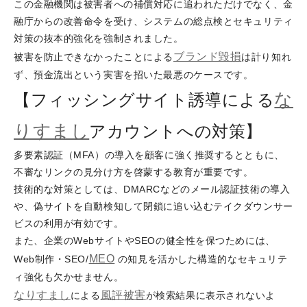
この金融機関は被害者への補償対応に追われただけでなく、金
融庁からの改善命令を受け、システムの総点検とセキュリティ
対策の抜本的強化を強制されました。
ブランド毀損
被害を防止できなかったことによる
は計り知れ
ず、預金流出という実害を招いた最悪のケースです。
な
【フィッシングサイト誘導による
りすまし
アカウントへの対策】
多要素認証（MFA）の導入を顧客に強く推奨するとともに、
不審なリンクの見分け方を啓蒙する教育が重要です。
技術的な対策としては、DMARCなどのメール認証技術の導入
や、偽サイトを自動検知して閉鎖に追い込むテイクダウンサー
ビスの利用が有効です。
また、企業のWebサイトやSEOの健全性を保つためには、
MEO
Web制作・SEO/
の知見を活かした構造的なセキュリテ
ィ強化も欠かせません。
なりすまし
風評被害
による
が検索結果に表示されないよ