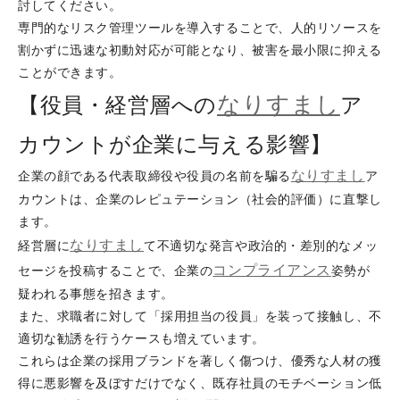
討してください。
専門的なリスク管理ツールを導入することで、人的リソースを
割かずに迅速な初動対応が可能となり、被害を最小限に抑える
ことができます。
なりすまし
【役員・経営層への
ア
カウントが企業に与える影響】
なりすまし
企業の顔である代表取締役や役員の名前を騙る
ア
カウントは、企業のレピュテーション（社会的評価）に直撃し
ます。
なりすまし
経営層に
て不適切な発言や政治的・差別的なメッ
コンプライアンス
セージを投稿することで、企業の
姿勢が
疑われる事態を招きます。
また、求職者に対して「採用担当の役員」を装って接触し、不
適切な勧誘を行うケースも増えています。
これらは企業の採用ブランドを著しく傷つけ、優秀な人材の獲
得に悪影響を及ぼすだけでなく、既存社員のモチベーション低