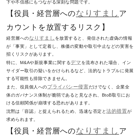
下や不信感にもつながる深刻な問題です。
なりすまし
【役員・経営層への
ア
カウントを放置するリスク】
なりすまし
経営層への
を放置すると、発信された虚偽の情報
が「事実」として定着し、株価の変動や取引中止などの実害を
招くリスクがあります。
デマ
特に、M&Aや新規事業に関する
を流布された場合、イン
サイダー取引の疑いをかけられるなど、法的なトラブルに発展
する可能性も排除できません。
プライバシー侵害
また、役員個人への
だけでなく、企業全
体のガバナンス体制が脆弱であると見なされ、BtoB取引にお
ける信頼関係が崩壊する恐れがあります。
法的措置
沈黙は「容認」と捉えられるため、迅速な否定と
が
求められます。
なりすまし
【役員・経営層への
ア