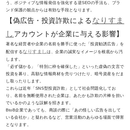
う、ポジティブな情報発信を強化する逆SEOの手法も、ブラ
ンド保護の観点からは有効な手段となります。
なりすま
【偽広告・投資詐欺による
し
アカウントが企業に与える影響】
著名な経営者や企業の名前を勝手に使った「投資勧誘広告」を
なりすまし
配信する
は、企業の誠実なイメージを根底から汚
します。
「必ず儲かる」「特別に枠を確保した」といった虚偽の文言で
投資を募り、高額な情報商材を売りつけたり、暗号資産をだま
し取ったりします。
これらは近年「SNS型投資詐欺」として社会問題化してお
り、名前を無断使用された企業は、あたかも詐欺の片棒を担い
でいるかのような誤解を招きます。
BtoB企業であっても、商談の際に「あの怪しい広告を出して
いる会社か」と疑われるなど、営業活動のあらゆる場面で障害
となります。