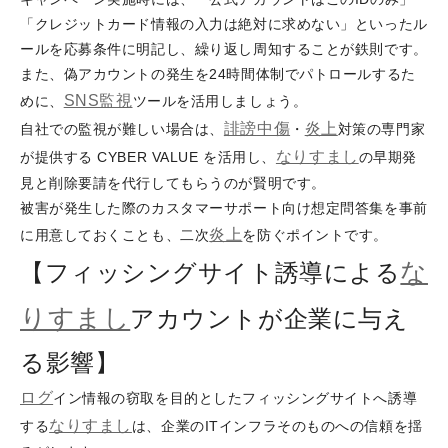
「クレジットカード情報の入力は絶対に求めない」といったル
ールを応募条件に明記し、繰り返し周知することが鉄則です。
また、偽アカウントの発生を24時間体制でパトロールするた
SNS監視
めに、
ツールを活用しましょう。
誹謗
中傷
炎上
自社での監視が難しい場合は、
・
対策の専門家
なりすまし
が提供する CYBER VALUE を活用し、
の早期発
見と削除要請を代行してもらうのが賢明です。
被害が発生した際のカスタマーサポート向け想定問答集を事前
炎上
に用意しておくことも、二次
を防ぐポイントです。
な
【フィッシングサイト誘導による
りすまし
アカウントが企業に与え
る影響】
ログ
イン情報の窃取を目的としたフィッシングサイトへ誘導
なりすまし
する
は、企業のITインフラそのものへの信頼を揺