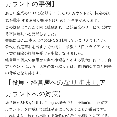
カウントの事例】
なりすまし
あるIT企業のCEOに
たXアカウントが、特定の政
批判
党を
する過激な投稿を繰り返した事例があります。
この投稿はまたたく間に拡散され、当該企業のサービスに対す
る不買運動へと発展しました。
実際にはCEO本人はそのSNSを利用していませんでしたが、
公式な否定声明を出すまでの間に、複数の大口クライアントか
ら契約解除の打診を受ける事態となりました。
経営層の個人の信用が企業の命運を左右する現代において、偽
アカウントによる「人格の乗っ取り」は、物理的なテロと同等
の脅威となり得ます。
なりすまし
【役員・経営層への
ア
カウントへの対策】
経営層がSNSを利用していない場合でも、予防的に「公式ア
カウント」を作成して認証済みにしておくことが重要です。
これにより、後から出現する偽物の信憑性を相対的に下げるこ