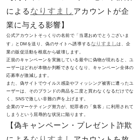
なりすまし
による
アカウントが企
業に与える影響】
公式アカウントそっくりの名前で「当選おめでとうございま
なりすまし
す」とDMを送り、偽のサイトへ誘導する
は、企
業の販促活動を根底から破壊します。
正規のキャンペーンを実施している最中に偽物が現れると、ユ
ーザーはどれが本物か判断できなくなり、キャンペーン全体の
応募率が激減します。
また、偽サイトでウイルス感染やフィッシング被害に遭ったユ
ーザーは、そのブランドの商品を二度と買わなくなるだけでな
く、SNSで激しい非難の声を上げます。
企業のマーケティング努力が、犯罪者の「集客」に利用されて
しまうという屈辱的な状況に陥ります。
【偽キャンペーン・プレゼント詐欺
なりすまし
による
アカウントを放