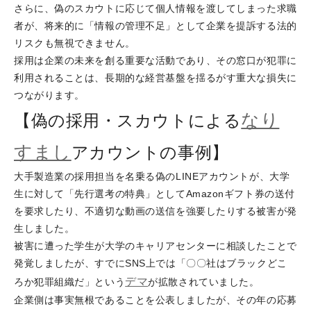
さらに、偽のスカウトに応じて個人情報を渡してしまった求職
者が、将来的に「情報の管理不足」として企業を提訴する法的
リスクも無視できません。
採用は企業の未来を創る重要な活動であり、その窓口が犯罪に
利用されることは、長期的な経営基盤を揺るがす重大な損失に
つながります。
なり
【偽の採用・スカウトによる
すまし
アカウントの事例】
大手製造業の採用担当を名乗る偽のLINEアカウントが、大学
生に対して「先行選考の特典」としてAmazonギフト券の送付
を要求したり、不適切な動画の送信を強要したりする被害が発
生しました。
被害に遭った学生が大学のキャリアセンターに相談したことで
発覚しましたが、すでにSNS上では「〇〇社はブラックどこ
デマ
ろか犯罪組織だ」という
が拡散されていました。
企業側は事実無根であることを公表しましたが、その年の応募