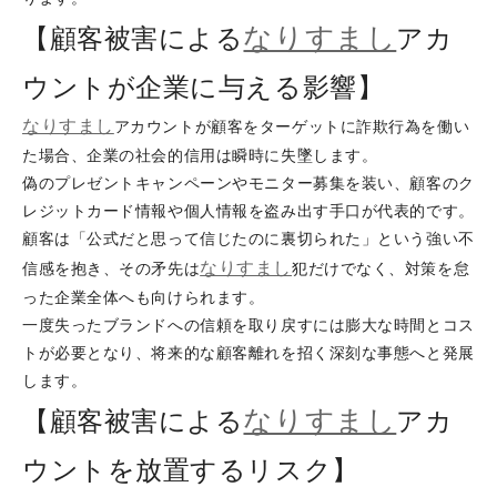
なりすまし
【顧客被害による
アカ
ウントが企業に与える影響】
なりすまし
アカウントが顧客をターゲットに詐欺行為を働い
た場合、企業の社会的信用は瞬時に失墜します。
偽のプレゼントキャンペーンやモニター募集を装い、顧客のク
レジットカード情報や個人情報を盗み出す手口が代表的です。
顧客は「公式だと思って信じたのに裏切られた」という強い不
なりすまし
信感を抱き、その矛先は
犯だけでなく、対策を怠
った企業全体へも向けられます。
一度失ったブランドへの信頼を取り戻すには膨大な時間とコス
トが必要となり、将来的な顧客離れを招く深刻な事態へと発展
します。
なりすまし
【顧客被害による
アカ
ウントを放置するリスク】