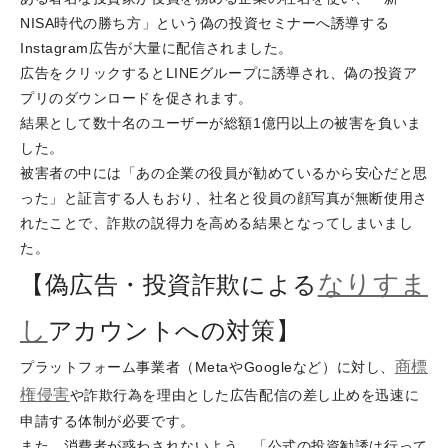
NISA時代の勝ち方」という偽の投資セミナーへ誘導する
Instagram広告が大量に配信されました。
広告をクリックするとLINEグループに誘導され、偽の投資ア
プリのダウンロードを促されます。
結果として数十名のユーザーが総額1億円以上の被害を負いま
した。
被害者の中には「あの企業の役員が勧めているから安心だと思
った」と証言する人もおり、社名と役員の顔写真が無断使用さ
れたことで、詐欺の説得力を高める結果となってしまいまし
た。
なりすま
【偽広告・投資詐欺による
し
アカウントへの対策】
商標
プラットフォーム事業者（MetaやGoogleなど）に対し、
権侵害
や詐欺行為を理由とした広告配信の差し止めを迅速に
申請する体制が必要です。
また、消費者が惑わされないよう、「公式の投資勧誘は行って